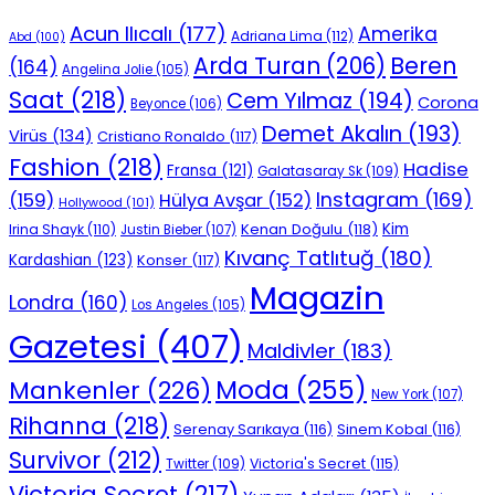
Acun Ilıcalı
(177)
Amerika
Adriana Lima
(112)
Abd
(100)
Beren
Arda Turan
(206)
(164)
Angelina Jolie
(105)
Saat
(218)
Cem Yılmaz
(194)
Corona
Beyonce
(106)
Demet Akalın
(193)
Virüs
(134)
Cristiano Ronaldo
(117)
Fashion
(218)
Hadise
Fransa
(121)
Galatasaray Sk
(109)
Instagram
(169)
(159)
Hülya Avşar
(152)
Hollywood
(101)
Kenan Doğulu
(118)
Kim
Irina Shayk
(110)
Justin Bieber
(107)
Kıvanç Tatlıtuğ
(180)
Kardashian
(123)
Konser
(117)
Magazin
Londra
(160)
Los Angeles
(105)
Gazetesi
(407)
Maldivler
(183)
Moda
(255)
Mankenler
(226)
New York
(107)
Rihanna
(218)
Serenay Sarıkaya
(116)
Sinem Kobal
(116)
Survivor
(212)
Victoria's Secret
(115)
Twitter
(109)
Victoria Secret
(217)