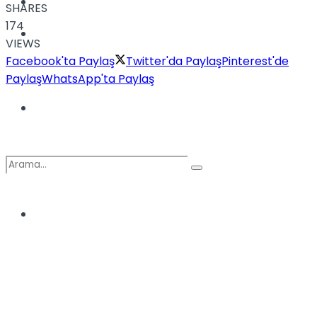
Kadınca
SHARES
174
Podcast
VIEWS
Facebook'ta Paylaş
Twitter'da Paylaş
Pinterest'de
Paylaş
WhatsApp'ta Paylaş
Dünya
Türkiye
No Result
View All Result