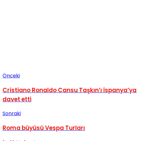
Önceki
Cristiano Ronaldo Cansu Taşkın’ı İspanya’ya
davet etti
Sonraki
Roma büyüsü Vespa Turları