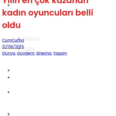
Yılın en çok kazanan
Gündem
kadın oyuncuları belli
oldu
Yaşam
Videolar
CumCuma
21/08/2015
Sağlık
Dünya
,
Gündem
,
Sinema
,
Yaşam
TV
Gündem
Kadınca
Dünya