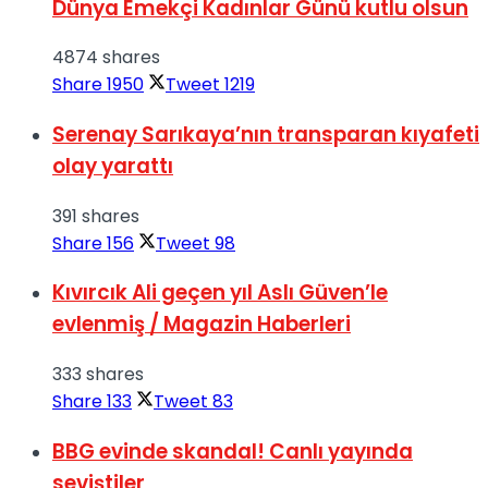
Dünya Emekçi Kadınlar Günü kutlu olsun
4874 shares
Share
1950
Tweet
1219
Serenay Sarıkaya’nın transparan kıyafeti
olay yarattı
391 shares
Share
156
Tweet
98
Kıvırcık Ali geçen yıl Aslı Güven’le
evlenmiş / Magazin Haberleri
333 shares
Share
133
Tweet
83
BBG evinde skandal! Canlı yayında
seviştiler