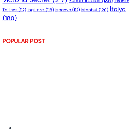
Yunan Adaları
(135)
İbrahim
İtalya
İngiltere
(118)
İstanbul
(120)
Tatlıses
(112)
İspanya
(112)
(180)
POPULAR POST