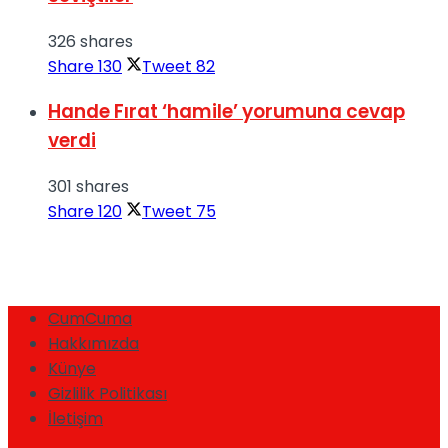
326 shares
Share
130
Tweet
82
Hande Fırat ‘hamile’ yorumuna cevap
verdi
301 shares
Share
120
Tweet
75
CumCuma
Hakkımızda
Künye
Gizlilik Politikası
İletişim