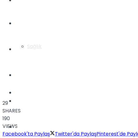
Yaşam
Türkiye
Sağlık
Müzik
Sinema
TV
Tatil
29
SHARES
190
VIEWS
Spor
Facebook'ta Paylaş
Twitter'da Paylaş
Pinterest'de Payl