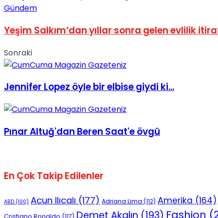
Gündem
No Result
Yeşim Salkım’dan yıllar sonra gelen evlilik itira
Sonraki
View All Result
Jennifer Lopez öyle bir elbise giydi ki...
Pınar Altuğ'dan Beren Saat'e övgü
En Çok Takip Edilenler
Acun Ilıcalı
(177)
Amerika
(164)
Adriana Lima
(112)
ABD
(100)
Fashion
(2
Demet Akalın
(193)
Cristiano Ronaldo
(117)