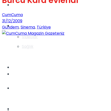
Burcu Kara evlendi
Gündem
CumCuma
31/12/2009
Yaşam
Gündem
,
Sinema
,
Türkiye
Videolar
Sağlık
TV
Gündem
Kadınca
Dünya