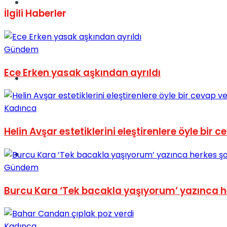
Müzik
İlgili
Haberler
Gündem
Ece Erken yasak aşkından ayrıldı
Sinema
Kadınca
Helin Avşar estetiklerini eleştirenlere öyle bir c
Tatil
Gündem
Burcu Kara ‘Tek bacakla yaşıyorum’ yazınca h
Kadınca