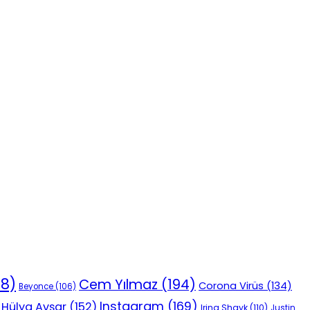
18)
Cem Yılmaz
(194)
Corona Virüs
(134)
Beyonce
(106)
Instagram
(169)
Hülya Avşar
(152)
Irina Shayk
(110)
Justin