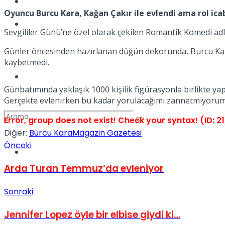
Kadınca
Oyuncu Burcu Kara, Kağan Çakır ile evlendi ama rol ica
Podcast
Sevgililer Günü’ne özel olarak çekilen Romantik Komedi adlı
Günler öncesinden hazırlanan düğün dekorunda, Burcu Kara,
kaybetmedi.
Dünya
Günbatımında yaklaşık 1000 kişilik figürasyonla birlikte ya
Gerçekte evlenirken bu kadar yorulacağımı zannetmiyorum. 
Error, group does not exist! Check your syntax! (ID: 21
Diğer:
Burcu Kara
Magazin Gazetesi
Önceki
Türkiye
No Result
Arda Turan Temmuz’da evleniyor
Sonraki
View All Result
Jennifer Lopez öyle bir elbise giydi ki…