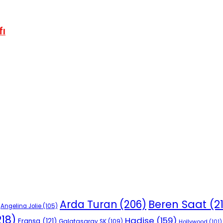
fı
Beren Saat
(2
Arda Turan
(206)
Angelina Jolie
(105)
18)
Hadise
(159)
Fransa
(121)
Galatasaray SK
(109)
Hollywood
(101)