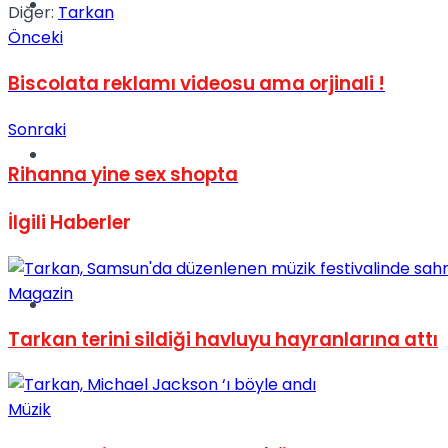
Müzik
Diğer:
Tarkan
Önceki
Biscolata reklamı videosu ama orjinali !
Sonraki
Sinema
Rihanna yine sex shopta
İlgili
Haberler
Magazin
Tatil
Tarkan terini sildiği havluyu hayranlarına attı
Müzik