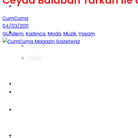
Ceyda Balaban Tarkan ile a
Gündem
CumCuma
04/03/2011
Yaşam
Gündem
,
Kadınca
,
Moda
,
Müzik
,
Yaşam
Videolar
Sağlık
TV
Gündem
Kadınca
Dünya