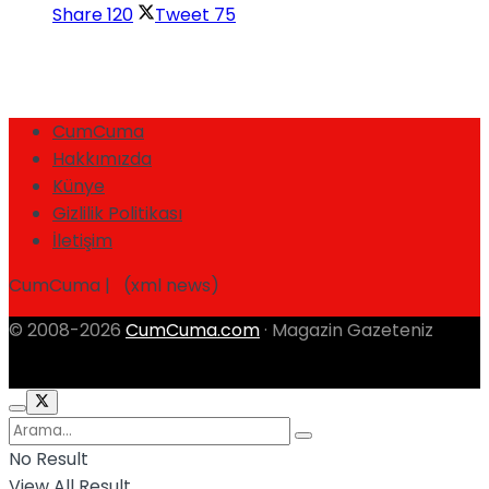
Share
120
Tweet
75
CumCuma
Hakkımızda
Künye
Gizlilik Politikası
İletişim
CumCuma | (xml news)
© 2008-2026
CumCuma.com
· Magazin Gazeteniz
No Result
View All Result