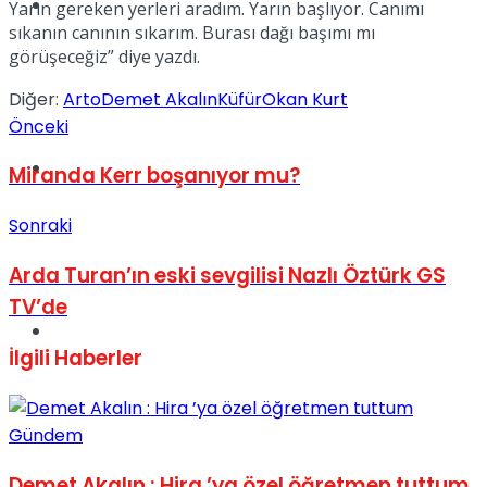
Müzik
Yarın gereken yerleri aradım. Yarın başlıyor. Canımı
sıkanın canının sıkarım. Burası dağı başımı mı
görüşeceğiz” diye yazdı.
Diğer:
Arto
Demet Akalın
Küfür
Okan Kurt
Önceki
Sinema
Miranda Kerr boşanıyor mu?
Sonraki
Arda Turan’ın eski sevgilisi Nazlı Öztürk GS
TV’de
Tatil
İlgili
Haberler
Gündem
Demet Akalın : Hira ’ya özel öğretmen tuttum