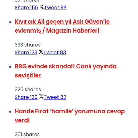
Share
156
Tweet
98
Kıvırcık Ali geçen yıl Aslı Güven’le
evlenmiş / Magazin Haberleri
333 shares
Share
133
Tweet
83
BBG evinde skandal! Canlı yayında
seviştiler
326 shares
Share
130
Tweet
82
Hande Fırat ‘hamile’ yorumuna cevap
verdi
301 shares