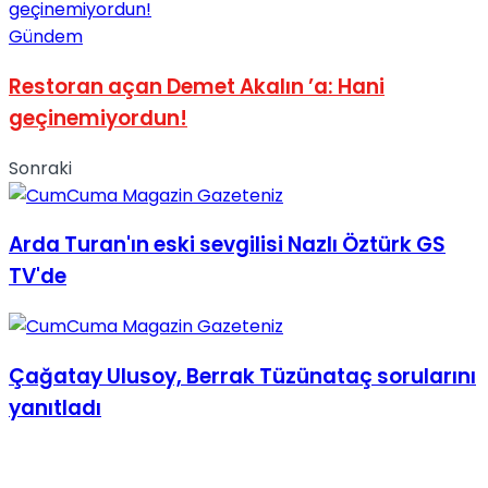
Gündem
Restoran açan Demet Akalın ’a: Hani
geçinemiyordun!
Sonraki
Arda Turan'ın eski sevgilisi Nazlı Öztürk GS
TV'de
Çağatay Ulusoy, Berrak Tüzünataç sorularını
yanıtladı