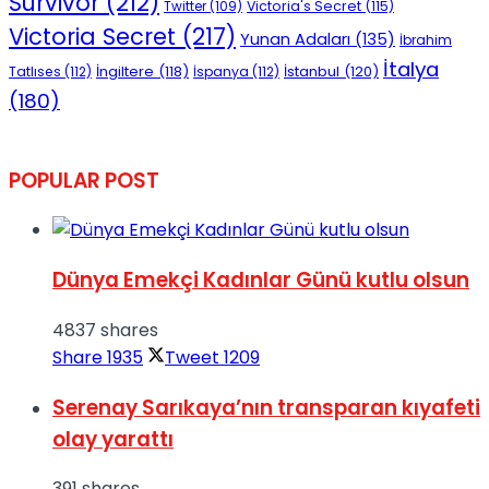
Survivor
(212)
Victoria's Secret
(115)
Twitter
(109)
Victoria Secret
(217)
Yunan Adaları
(135)
İbrahim
İtalya
İngiltere
(118)
İstanbul
(120)
Tatlıses
(112)
İspanya
(112)
(180)
POPULAR POST
Dünya Emekçi Kadınlar Günü kutlu olsun
4837 shares
Share
1935
Tweet
1209
Serenay Sarıkaya’nın transparan kıyafeti
olay yarattı
391 shares