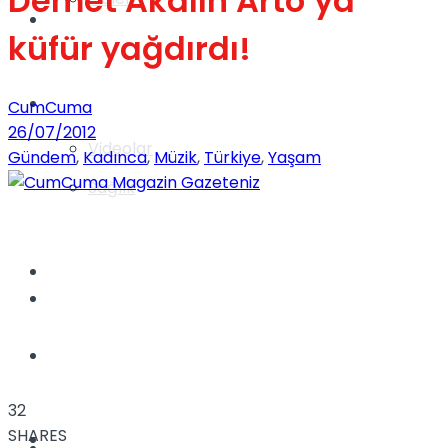
Demet Akalın Arto’ya
Gündem
küfür yağdırdı!
Yaşam
CumCuma
26/07/2012
Videolar
Gündem
,
Kadınca
,
Müzik
,
Türkiye
,
Yaşam
Sağlık
TV
Gündem
Kadınca
32
SHARES
Dünya