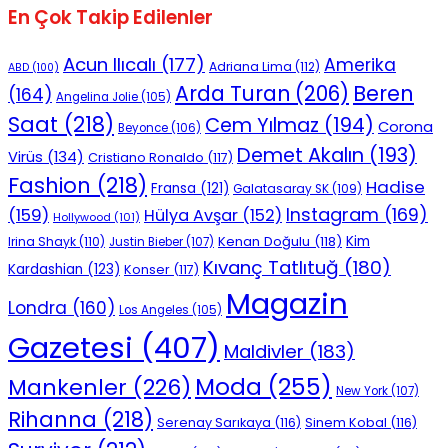
En Çok Takip Edilenler
Acun Ilıcalı
(177)
Amerika
Adriana Lima
(112)
ABD
(100)
Beren
Arda Turan
(206)
(164)
Angelina Jolie
(105)
Saat
(218)
Cem Yılmaz
(194)
Corona
Beyonce
(106)
Demet Akalın
(193)
Virüs
(134)
Cristiano Ronaldo
(117)
Fashion
(218)
Hadise
Fransa
(121)
Galatasaray SK
(109)
Instagram
(169)
(159)
Hülya Avşar
(152)
Hollywood
(101)
Kenan Doğulu
(118)
Kim
Irina Shayk
(110)
Justin Bieber
(107)
Kıvanç Tatlıtuğ
(180)
Kardashian
(123)
Konser
(117)
Magazin
Londra
(160)
Los Angeles
(105)
Gazetesi
(407)
Maldivler
(183)
Moda
(255)
Mankenler
(226)
New York
(107)
Rihanna
(218)
Serenay Sarıkaya
(116)
Sinem Kobal
(116)