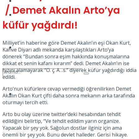
Kadınca
/ Demet Akalın Arto’ya
Podcast
küfür yağdırdı!
Milliyet’in haberine göre Demet Akalın’ın eşi Okan Kurt,
Dünya
Kahve Diyarı adlı mekanda karşılaştıkları Arto’ya
dönerek “Bundan sonra eşim hakkında konuşmalarına
dikkat et senin kafanı kırarım” dedi. Demet Akalın’ın ise
hızını alamayarak “O. ç. A…s.” diyerek küfür yağdırdığı iddia
edildi.
Arto’nun küfürlere cevap vermediği öğrenilirken Demet
Türkiye
Akalın Okan Kurt çifti daha sonra mekanın arka tarafında
No Result
oturmayı tercih etti.
Arto bu olay üzerine twitter’deki hesabından tehdit
edildiğini belirtip, “Ve tehdit edildim yarın organize.
View All Result
Yapacak bir şey yok. Sağolun dostlar ilginiz için ama
önemli bir şey yok. Bunu devlet halleder. Gerisi hikaye.