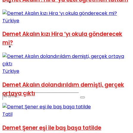
Spor
Türkiye
Demet Akalın kızı Hira ‘yı okula gönderecek
mi?
Podcast
Türkiye
Demet Akalın dolandırıldım demişti, gerçek
ortaya çıktı
Tatil
Demet Şener eşi ile baş başa tatilde