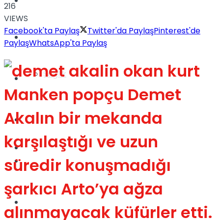
Yaşam
216
VIEWS
Facebook'ta Paylaş
Twitter'da Paylaş
Pinterest'de
Türkiye
Paylaş
WhatsApp'ta Paylaş
Sağlık
Müzik
Manken popçu Demet
Akalın bir mekanda
Sinema
karşılaştığı ve uzun
TV
süredir konuşmadığı
Tatil
şarkıcı Arto’ya ağza
Spor
alınmayacak küfürler etti.