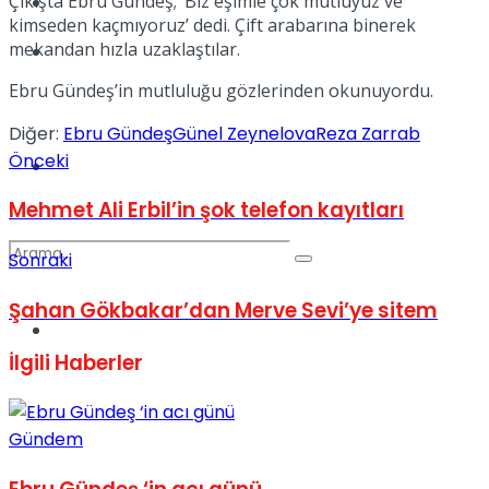
Çıkışta Ebru Gündeş; ‘Biz eşimle çok mutluyuz ve
Kadınca
kimseden kaçmıyoruz’ dedi. Çift arabarına binerek
mekandan hızla uzaklaştılar.
Podcast
Ebru Gündeş’in mutluluğu gözlerinden okunuyordu.
Diğer:
Ebru Gündeş
Günel Zeynelova
Reza Zarrab
Önceki
Dünya
Mehmet Ali Erbil’in şok telefon kayıtları
Sonraki
Şahan Gökbakar’dan Merve Sevi’ye sitem
Türkiye
No Result
İlgili
Haberler
View All Result
Gündem