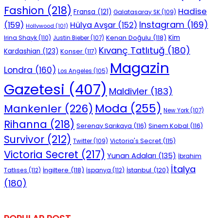
Fashion
(218)
Hadise
Fransa
(121)
Galatasaray SK
(109)
Instagram
(169)
(159)
Hülya Avşar
(152)
Hollywood
(101)
Kenan Doğulu
(118)
Kim
Irina Shayk
(110)
Justin Bieber
(107)
Kıvanç Tatlıtuğ
(180)
Kardashian
(123)
Konser
(117)
Magazin
Londra
(160)
Los Angeles
(105)
Gazetesi
(407)
Maldivler
(183)
Moda
(255)
Mankenler
(226)
New York
(107)
Rihanna
(218)
Serenay Sarıkaya
(116)
Sinem Kobal
(116)
Survivor
(212)
Victoria's Secret
(115)
Twitter
(109)
Victoria Secret
(217)
Yunan Adaları
(135)
İbrahim
İtalya
İngiltere
(118)
İstanbul
(120)
Tatlıses
(112)
İspanya
(112)
(180)