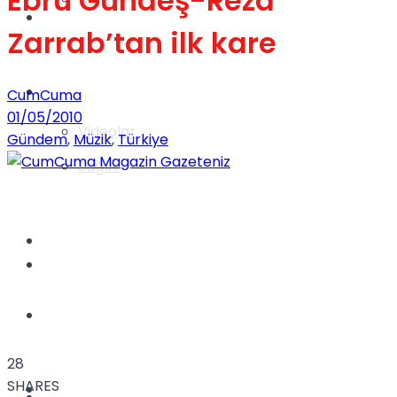
Ebru Gündeş-Reza
Gündem
Zarrab’tan ilk kare
Yaşam
CumCuma
01/05/2010
Videolar
Gündem
,
Müzik
,
Türkiye
Sağlık
TV
Gündem
Kadınca
28
SHARES
Dünya