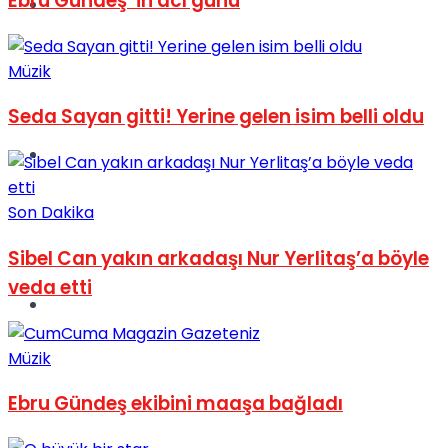
Ebru Gündeş ‘in acı günü
Müzik
Müzik
Seda Sayan gitti! Yerine gelen isim belli oldu
Sinema
Son Dakika
Sibel Can yakın arkadaşı Nur Yerlitaş’a böyle
veda etti
Tatil
Müzik
Ebru Gündeş ekibini maaşa bağladı