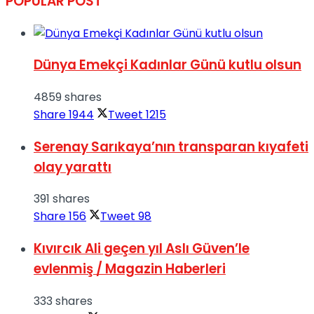
POPULAR POST
Dünya Emekçi Kadınlar Günü kutlu olsun
4859 shares
Share
1944
Tweet
1215
Serenay Sarıkaya’nın transparan kıyafeti
olay yarattı
391 shares
Share
156
Tweet
98
Kıvırcık Ali geçen yıl Aslı Güven’le
evlenmiş / Magazin Haberleri
333 shares