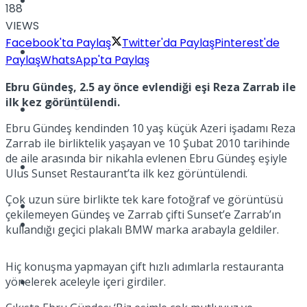
Yaşam
188
VIEWS
Facebook'ta Paylaş
Twitter'da Paylaş
Pinterest'de
Türkiye
Paylaş
WhatsApp'ta Paylaş
Ebru Gündeş, 2.5 ay önce evlendiği eşi Reza Zarrab ile
ilk kez görüntülendi.
Sağlık
Müzik
Ebru Gündeş kendinden 10 yaş küçük Azeri işadamı Reza
Zarrab ile birliktelik yaşayan ve 10 Şubat 2010 tarihinde
de aile arasında bir nikahla evlenen Ebru Gündeş eşiyle
Sinema
Ulus Sunset Restaurant’ta ilk kez görüntülendi.
Çok uzun süre birlikte tek kare fotoğraf ve görüntüsü
TV
çekilemeyen Gündeş ve Zarrab çifti Sunset’e Zarrab’ın
Tatil
kullandığı geçici plakalı BMW marka arabayla geldiler.
Hiç konuşma yapmayan çift hızlı adımlarla restauranta
yönelerek aceleyle içeri girdiler.
Spor