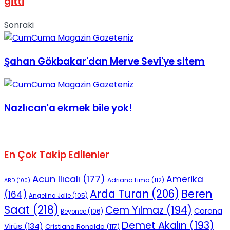
gitti
No Result
Sonraki
Şahan Gökbakar'dan Merve Sevi'ye sitem
View All Result
Nazlıcan'a ekmek bile yok!
En Çok Takip Edilenler
Acun Ilıcalı
(177)
Amerika
Adriana Lima
(112)
ABD
(100)
Beren
Arda Turan
(206)
(164)
Angelina Jolie
(105)
Saat
(218)
Cem Yılmaz
(194)
Corona
Beyonce
(106)
Demet Akalın
(193)
Virüs
(134)
Cristiano Ronaldo
(117)