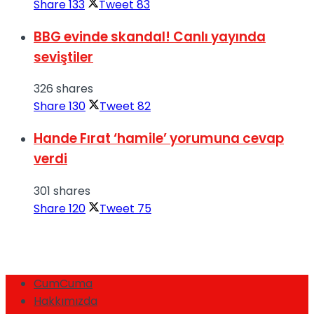
Share
133
Tweet
83
BBG evinde skandal! Canlı yayında
seviştiler
326 shares
Share
130
Tweet
82
Hande Fırat ‘hamile’ yorumuna cevap
verdi
301 shares
Share
120
Tweet
75
CumCuma
Hakkımızda