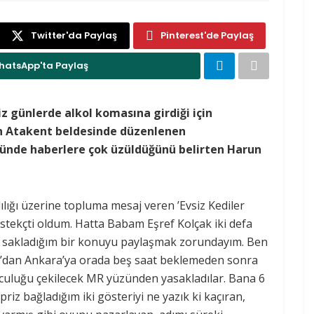
Twitter'da Paylaş
Pinterest'de Paylaş
hatsApp'ta Paylaş
z günlerde alkol komasına girdiği için
in Atakent beldesinde düzenlenen
ünde haberlere çok üzüldüğünü belirten Harun
lılığı üzerine topluma mesaj veren ’Evsiz Kediler
estekçti oldum. Hatta Babam Eşref Kolçak iki defa
kle sakladığım bir konuyu paylaşmak zorundayım. Ben
m’dan Ankara’ya orada beş saat beklemeden sonra
lculuğu çekilecek MR yüzünden yasakladılar. Bana 6
riz bağladığım iki gösteriyi ne yazık ki kaçıran,