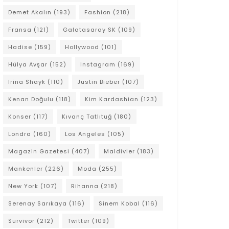
Demet Akalın
(193)
Fashion
(218)
Fransa
(121)
Galatasaray SK
(109)
Hadise
(159)
Hollywood
(101)
Hülya Avşar
(152)
Instagram
(169)
Irina Shayk
(110)
Justin Bieber
(107)
Kenan Doğulu
(118)
Kim Kardashian
(123)
Konser
(117)
Kıvanç Tatlıtuğ
(180)
Londra
(160)
Los Angeles
(105)
Magazin Gazetesi
(407)
Maldivler
(183)
Mankenler
(226)
Moda
(255)
New York
(107)
Rihanna
(218)
Serenay Sarıkaya
(116)
Sinem Kobal
(116)
Survivor
(212)
Twitter
(109)