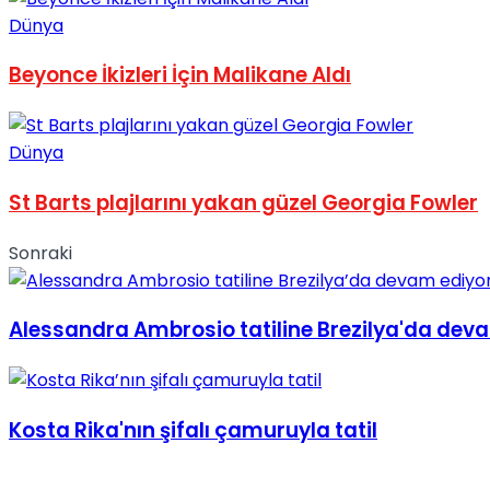
Dünya
No Result
Beyonce İkizleri İçin Malikane Aldı
Dünya
View All Result
St Barts plajlarını yakan güzel Georgia Fowler
Sonraki
Alessandra Ambrosio tatiline Brezilya'da dev
Kosta Rika'nın şifalı çamuruyla tatil