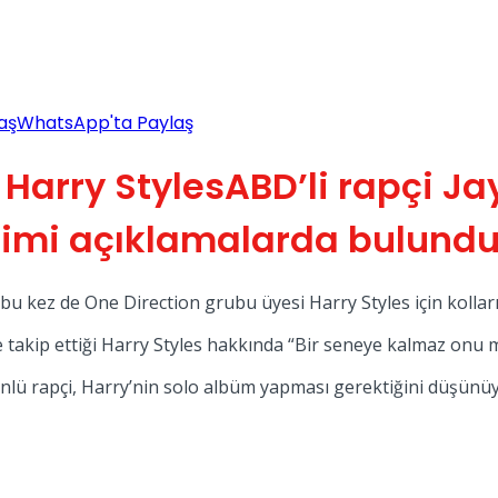
aş
WhatsApp'ta Paylaş
ABD’li rapçi Ja
mimi açıklamalarda bulundu
u kez de One Direction grubu üyesi Harry Styles için kolları 
e takip ettiği Harry Styles hakkında “Bir seneye kalmaz onu 
i ünlü rapçi, Harry’nin solo albüm yapması gerektiğini düşünüy