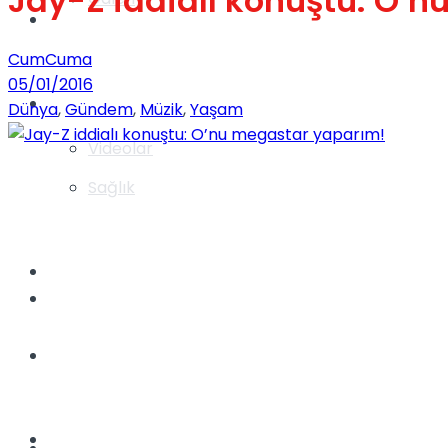
Jay-Z iddialı konuştu: O’
Gündem
CumCuma
05/01/2016
Yaşam
Dünya
,
Gündem
,
Müzik
,
Yaşam
Videolar
Sağlık
TV
Gündem
Kadınca
Dünya