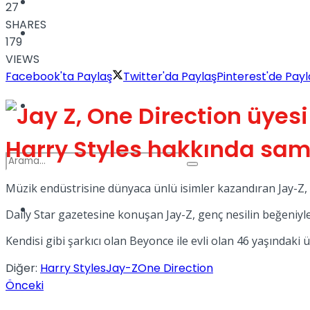
Kadınca
27
SHARES
Podcast
179
VIEWS
Facebook'ta Paylaş
Twitter'da Paylaş
Pinterest'de Payl
Dünya
Harry Styles hakkında sa
Müzik endüstrisine dünyaca ünlü isimler kazandıran Jay-Z, b
Türkiye
Daily Star gazetesine konuşan Jay-Z, genç nesilin beğeniyl
No Result
Kendisi gibi şarkıcı olan Beyonce ile evli olan 46 yaşındak
Diğer:
Harry Styles
Jay-Z
One Direction
View All Result
Önceki