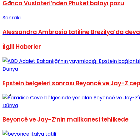
Müzik
Gonca Vuslateri’nden Phuket balayı pozu
Sonraki
Alessandra Ambrosio tatiline Brezilya’da dev
İlgili
Haberler
Sinema
Dünya
Epstein belgeleri sonrası Beyoncé ve Jay-Z ce
Tatil
Dünya
Beyoncé ve Jay-Z’nin malikanesi tehlikede