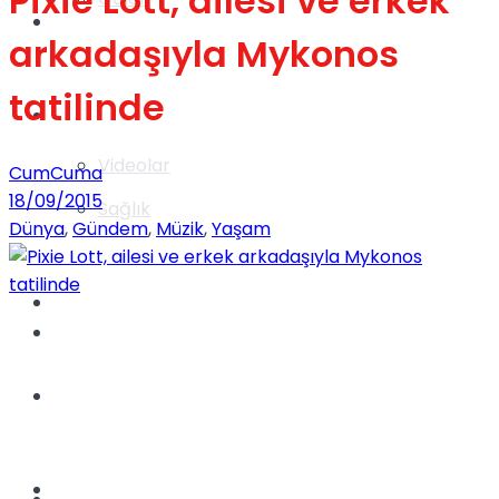
Pixie Lott, ailesi ve erkek
Gündem
arkadaşıyla Mykonos
tatilinde
Yaşam
Videolar
CumCuma
18/09/2015
Sağlık
Dünya
,
Gündem
,
Müzik
,
Yaşam
TV
Gündem
Kadınca
Dünya