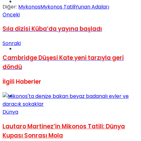
Müzik
Diğer:
Mykonos
Mykonos Tatili
Yunan Adaları
Önceki
Sıla dizisi Küba’da yayına başladı
Sonraki
Sinema
Cambridge Düşesi Kate yeni tarzıyla geri
döndü
İlgili
Haberler
Tatil
Dünya
Lautaro Martinez’in Mikonos Tatili: Dünya
Kupası Sonrası Mola