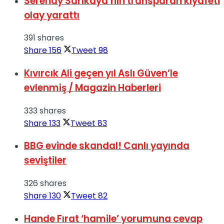
Serenay Sarıkaya’nın transparan kıyafeti
olay yarattı
391 shares
Share
156
Tweet
98
Kıvırcık Ali geçen yıl Aslı Güven’le
evlenmiş / Magazin Haberleri
333 shares
Share
133
Tweet
83
BBG evinde skandal! Canlı yayında
seviştiler
326 shares
Share
130
Tweet
82
Hande Fırat ‘hamile’ yorumuna cevap