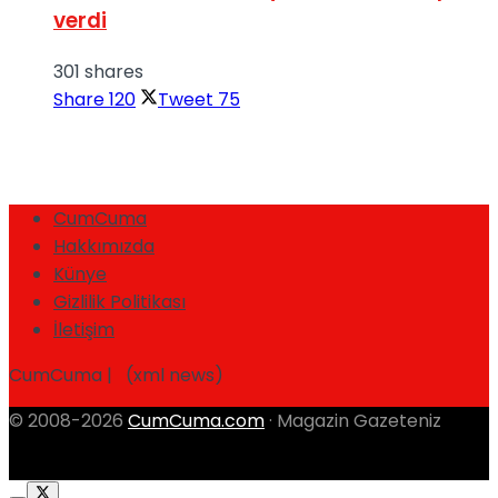
verdi
301 shares
Share
120
Tweet
75
CumCuma
Hakkımızda
Künye
Gizlilik Politikası
İletişim
CumCuma | (xml news)
© 2008-2026
CumCuma.com
· Magazin Gazeteniz