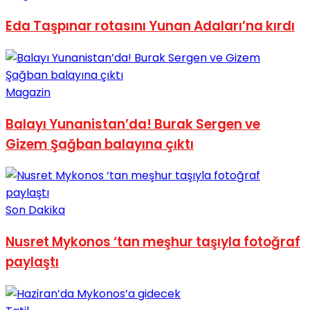
No Result
Eda Taşpınar rotasını Yunan Adaları’na kırdı
Magazin
View All Result
Balayı Yunanistan’da! Burak Sergen ve
Gizem Şağban balayına çıktı
Son Dakika
Nusret Mykonos ‘tan meşhur taşıyla fotoğraf
paylaştı