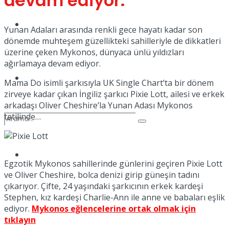
devam ediyor.
Kadınca
Podcast
Yunan Adaları arasında renkli gece hayatı kadar son
dönemde muhteşem güzellikteki sahilleriyle de dikkatleri
üzerine çeken Mykonos, dünyaca ünlü yıldızları
ağırlamaya devam ediyor.
Dünya
Mama Do isimli şarkısıyla UK Single Chart’ta bir dönem
zirveye kadar çıkan İngiliz şarkıcı Pixie Lott, ailesi ve erkek
arkadaşı Oliver Cheshire’la Yunan Adası Mykonos
tatilinde…
Türkiye
No Result
Egzotik Mykonos sahillerinde günlerini geçiren Pixie Lott
ve Oliver Cheshire, bolca denizi girip güneşin tadını
çıkarıyor. Çifte, 24 yaşındaki şarkıcının erkek kardeşi
Stephen, kız kardeşi Charlie-Ann ile anne ve babaları eşlik
View All Result
ediyor.
Mykonos eğlencelerine ortak olmak için
tıklayın