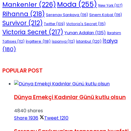
Moda
(255)
Mankenler
(226)
New York
(107)
Rihanna
(218)
Serenay Sarıkaya
(116)
Sinem Kobal
(116)
Survivor
(212)
Victoria's Secret
(115)
Twitter
(109)
Victoria Secret
(217)
Yunan Adaları
(135)
İbrahim
İtalya
İngiltere
(118)
İstanbul
(120)
Tatlıses
(112)
İspanya
(112)
(180)
POPULAR POST
Dünya Emekçi Kadınlar Günü kutlu olsun
4840 shares
Share
1936
Tweet
1210