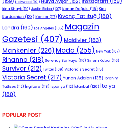
Instagram
(169)
(159)
Hülya Avşar
(152)
Hollywood
(101)
Kenan Doğulu
(118)
Kim
Irina Shayk
(110)
Justin Bieber
(107)
Kıvanç Tatlıtuğ
(180)
Kardashian
(123)
Konser
(117)
Magazin
Londra
(160)
Los Angeles
(105)
Gazetesi
(407)
Maldivler
(183)
Moda
(255)
Mankenler
(226)
New York
(107)
Rihanna
(218)
Serenay Sarıkaya
(116)
Sinem Kobal
(116)
Survivor
(212)
Victoria's Secret
(115)
Twitter
(109)
Victoria Secret
(217)
Yunan Adaları
(135)
İbrahim
İtalya
İngiltere
(118)
İstanbul
(120)
Tatlıses
(112)
İspanya
(112)
(180)
POPULAR POST