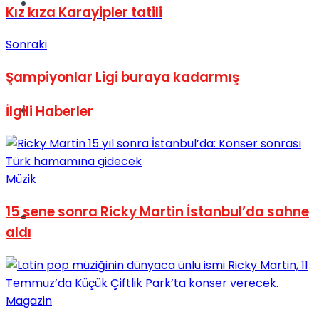
Müzik
Kız kıza Karayipler tatili
Sonraki
Şampiyonlar Ligi buraya kadarmış
İlgili
Haberler
Sinema
Müzik
15 sene sonra Ricky Martin İstanbul’da sahne
Tatil
aldı
Magazin