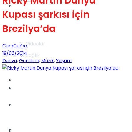
Ricky Martin Dünya
Gündem
Kupası şarkısı için
Brezilya’da
Yaşam
Videolar
CumCuma
19/03/2014
Sağlık
Dünya
,
Gündem
,
Müzik
,
Yaşam
TV
Gündem
Kadınca
Dünya