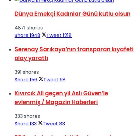
Dünya Emekçi Kadınlar Günü kutlu olsun
4871 shares
Share
1948
Tweet
1218
Serenay Sarıkaya’nın transparan kıyafeti
olay yarattı
391 shares
Share
156
Tweet
98
Kıvırcık Ali geçen yıl Aslı Güven’le
evlenmiş / Magazin Haberleri
333 shares
Share
133
Tweet
83