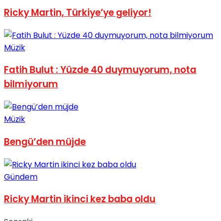
Ricky Martin, Türkiye’ye geliyor!
No Result
Müzik
Fatih Bulut : Yüzde 40 duymuyorum, nota
bilmiyorum
View All Result
Müzik
Bengü’den müjde
Gündem
Ricky Martin ikinci kez baba oldu