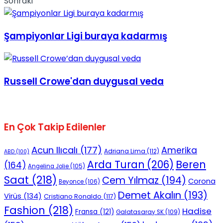
Sonraki
Şampiyonlar Ligi buraya kadarmış
Russell Crowe'dan duygusal veda
En Çok Takip Edilenler
Acun Ilıcalı
(177)
Amerika
Adriana Lima
(112)
ABD
(100)
Beren
Arda Turan
(206)
(164)
Angelina Jolie
(105)
Saat
(218)
Cem Yılmaz
(194)
Corona
Beyonce
(106)
Demet Akalın
(193)
Virüs
(134)
Cristiano Ronaldo
(117)
Fashion
(218)
Hadise
Fransa
(121)
Galatasaray SK
(109)