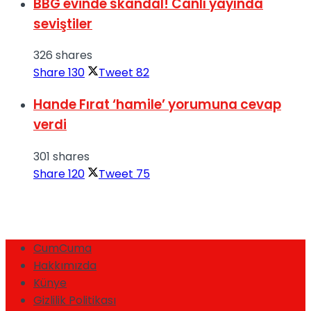
BBG evinde skandal! Canlı yayında
seviştiler
326 shares
Share
130
Tweet
82
Hande Fırat ‘hamile’ yorumuna cevap
verdi
301 shares
Share
120
Tweet
75
CumCuma
Hakkımızda
Künye
Gizlilik Politikası