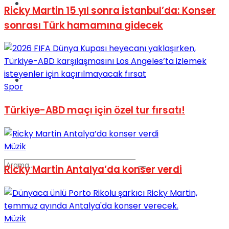
Spor
Ricky Martin 15 yıl sonra İstanbul’da: Konser
sonrası Türk hamamına gidecek
Podcast
Spor
Türkiye-ABD maçı için özel tur fırsatı!
Müzik
Ricky Martin Antalya’da konser verdi
Müzik