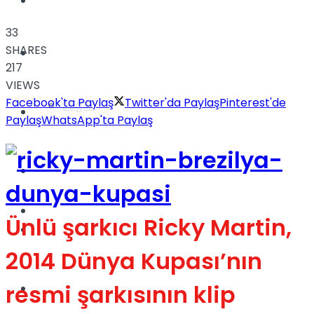
Yaşam
33
SHARES
Türkiye
217
VIEWS
Facebook'ta Paylaş
Twitter'da Paylaş
Pinterest'de
Sağlık
Müzik
Paylaş
WhatsApp'ta Paylaş
Sinema
TV
Ünlü şarkıcı Ricky Martin,
Tatil
2014 Dünya Kupası’nın
resmi şarkısının klip
Spor