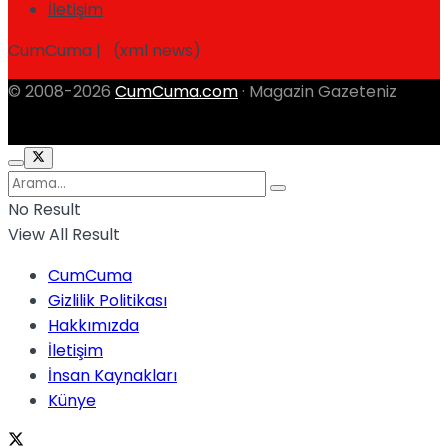
İletişim
CumCuma | (xml news)
© 2008-2026
CumCuma.com
· Magazin Gazeteniz
No Result
View All Result
CumCuma
Gizlilik Politikası
Hakkımızda
İletişim
İnsan Kaynakları
Künye