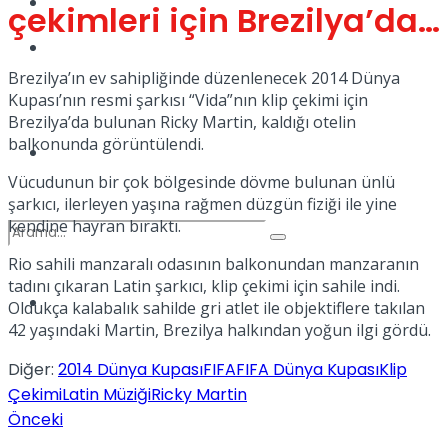
Kadınca
çekimleri için Brezilya’da…
Podcast
Brezilya’ın ev sahipliğinde düzenlenecek 2014 Dünya
Kupası’nın resmi şarkısı “Vida”nın klip çekimi için
Brezilya’da bulunan Ricky Martin, kaldığı otelin
balkonunda görüntülendi.
Dünya
Vücudunun bir çok bölgesinde dövme bulunan ünlü
şarkıcı, ilerleyen yaşına rağmen düzgün fiziği ile yine
kendine hayran bıraktı.
Rio sahili manzaralı odasının balkonundan manzaranın
tadını çıkaran Latin şarkıcı, klip çekimi için sahile indi.
Türkiye
Oldukça kalabalık sahilde gri atlet ile objektiflere takılan
No Result
42 yaşındaki Martin, Brezilya halkından yoğun ilgi gördü.
Diğer:
2014 Dünya Kupası
FIFA
FIFA Dünya Kupası
Klip
Çekimi
Latin Müziği
Ricky Martin
View All Result
Önceki