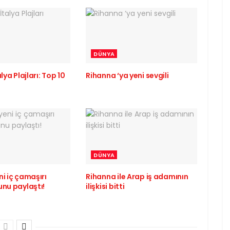
DÜNYA
lya Plajları: Top 10
Rihanna ‘ya yeni sevgili
DÜNYA
i iç çamaşırı
Rihanna ile Arap iş adamının
unu paylaştı!
ilişkisi bitti