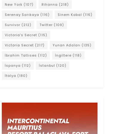
New York
(107)
Rihanna
(218)
Serenay Sarıkaya
(116)
Sinem Kobal
(116)
Survivor
(212)
Twitter
(109)
Victoria's Secret
(115)
Victoria Secret
(217)
Yunan Adaları
(135)
İbrahim Tatlıses
(112)
İngiltere
(118)
İspanya
(112)
İstanbul
(120)
İtalya
(180)