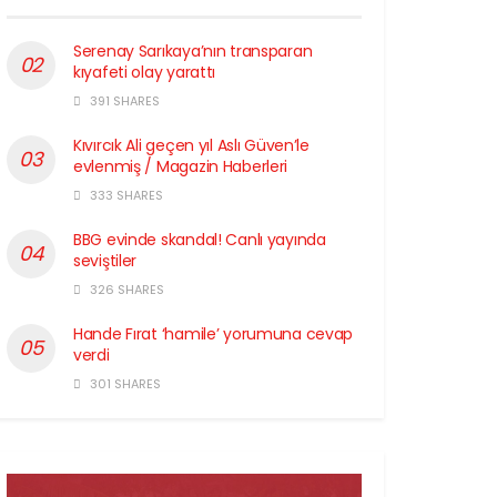
Serenay Sarıkaya’nın transparan
kıyafeti olay yarattı
391 SHARES
Kıvırcık Ali geçen yıl Aslı Güven’le
evlenmiş / Magazin Haberleri
333 SHARES
BBG evinde skandal! Canlı yayında
seviştiler
326 SHARES
Hande Fırat ‘hamile’ yorumuna cevap
verdi
301 SHARES