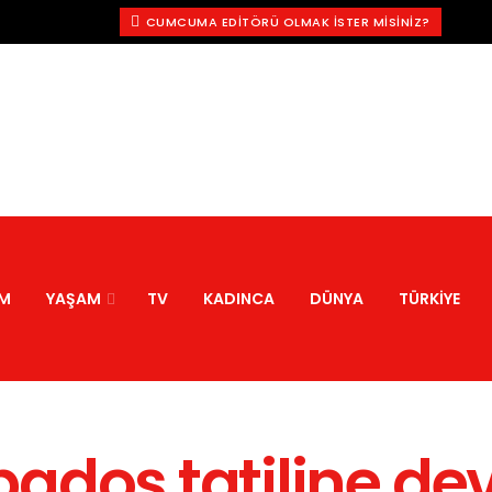
CUMCUMA EDITÖRÜ OLMAK İSTER MISINIZ?
M
YAŞAM
TV
KADINCA
DÜNYA
TÜRKIYE
ados tatiline de