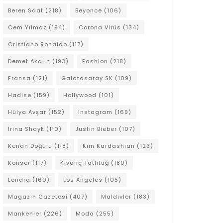
Beren Saat
(218)
Beyonce
(106)
Cem Yılmaz
(194)
Corona Virüs
(134)
Cristiano Ronaldo
(117)
Demet Akalın
(193)
Fashion
(218)
Fransa
(121)
Galatasaray SK
(109)
Hadise
(159)
Hollywood
(101)
Hülya Avşar
(152)
Instagram
(169)
Irina Shayk
(110)
Justin Bieber
(107)
Kenan Doğulu
(118)
Kim Kardashian
(123)
Konser
(117)
Kıvanç Tatlıtuğ
(180)
Londra
(160)
Los Angeles
(105)
Magazin Gazetesi
(407)
Maldivler
(183)
Mankenler
(226)
Moda
(255)