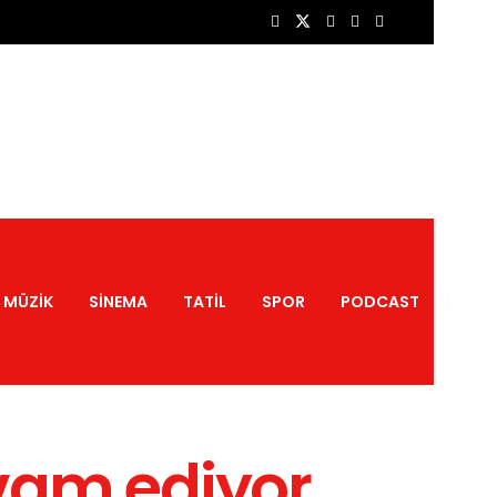
MÜZIK
SINEMA
TATIL
SPOR
PODCAST
vam ediyor