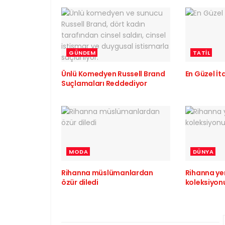
GÜNDEM
TATIL
Ünlü Komedyen Russell Brand
En Güzel İta
Suçlamaları Reddediyor
MODA
DÜNYA
Rihanna müslümanlardan
Rihanna yen
özür diledi
koleksiyon