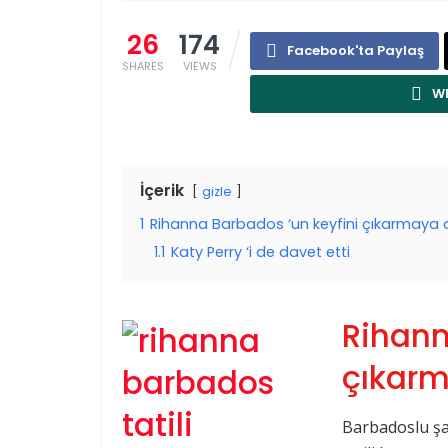
26
174
Facebook'ta Paylaş
SHARES
VIEWS
Wh
İçerik
gizle
1
Rihanna Barbados ‘un keyfini çıkarmaya 
1.1
Katy Perry ‘i de davet etti
Rihann
çıkarm
Barbadoslu şar