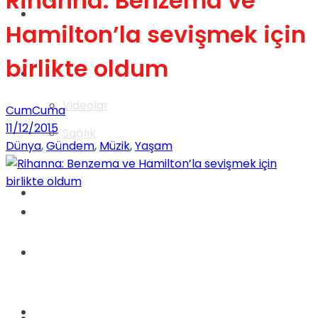
Rihanna: Benzema ve
Gündem
Hamilton’la sevişmek için
birlikte oldum
Yaşam
Videolar
CumCuma
11/12/2015
Sağlık
Dünya
,
Gündem
,
Müzik
,
Yaşam
TV
Gündem
Kadınca
Dünya