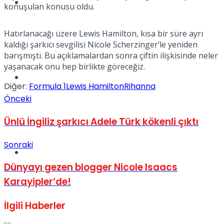
Müzik
konuşulan konusu oldu.
Hatırlanacağı üzere Lewis Hamilton, kısa bir süre ayrı
kaldığı şarkıcı sevgilisi Nicole Scherzinger’le yeniden
barışmıştı. Bu açıklamalardan sonra çiftin ilişkisinde neler
yaşanacak onu hep birlikte göreceğiz.
Sinema
Diğer:
Formula 1
Lewis Hamilton
Rihanna
Önceki
Ünlü İngiliz şarkıcı Adele Türk kökenli çıktı
Sonraki
Tatil
Dünyayı gezen blogger Nicole Isaacs
Karayipler’de!
İlgili
Haberler