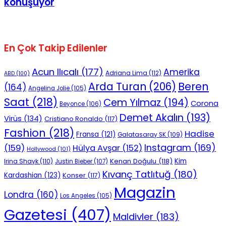
konuşuyor
En Çok Takip Edilenler
Acun Ilıcalı
(177)
Amerika
Adriana Lima
(112)
ABD
(100)
Beren
Arda Turan
(206)
(164)
Angelina Jolie
(105)
Saat
(218)
Cem Yılmaz
(194)
Corona
Beyonce
(106)
Demet Akalın
(193)
Virüs
(134)
Cristiano Ronaldo
(117)
Fashion
(218)
Hadise
Fransa
(121)
Galatasaray SK
(109)
Instagram
(169)
(159)
Hülya Avşar
(152)
Hollywood
(101)
Kenan Doğulu
(118)
Kim
Irina Shayk
(110)
Justin Bieber
(107)
Kıvanç Tatlıtuğ
(180)
Kardashian
(123)
Konser
(117)
Magazin
Londra
(160)
Los Angeles
(105)
Gazetesi
(407)
Maldivler
(183)