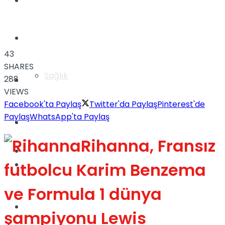
Yaşam
Türkiye
43
SHARES
Sağlık
288
Müzik
VIEWS
Facebook'ta Paylaş
Twitter'da Paylaş
Pinterest'de
Paylaş
WhatsApp'ta Paylaş
Sinema
Rihanna, Fransız
TV
futbolcu Karim Benzema
Tatil
ve Formula 1 dünya
Spor
şampiyonu Lewis