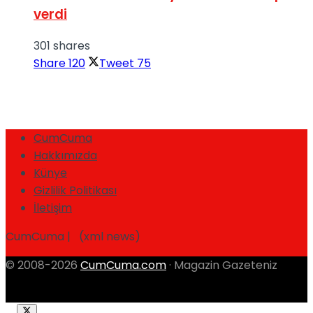
verdi
301 shares
Share
120
Tweet
75
CumCuma
Hakkımızda
Künye
Gizlilik Politikası
İletişim
CumCuma | (xml news)
© 2008-2026
CumCuma.com
· Magazin Gazeteniz