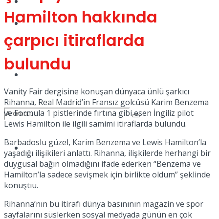
Kadınca
Hamilton hakkında
Podcast
çarpıcı itiraflarda
bulundu
Dünya
Vanity Fair dergisine konuşan dünyaca ünlü şarkıcı
Rihanna, Real Madrid’in Fransız golcüsü Karim Benzema
ve Formula 1 pistlerinde fırtına gibi esen İngiliz pilot
Lewis Hamilton ile ilgili samimi itiraflarda bulundu.
Barbadoslu güzel, Karim Benzema ve Lewis Hamilton’la
Türkiye
yaşadığı ilişikileri anlattı. Rihanna, ilişkilerde herhangi bir
No Result
duygusal bağın olmadığını ifade ederken “Benzema ve
Hamilton’la sadece sevişmek için birlikte oldum” şeklinde
konuştıu.
View All Result
Rihanna’nın bu itirafı dünya basınının magazin ve spor
sayfalarını süslerken sosyal medyada günün en çok