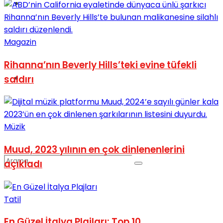
Spor
Magazin
Rihanna’nın Beverly Hills’teki evine tüfekli
Podcast
saldırı
Müzik
Muud, 2023 yılının en çok dinlenenlerini
açıkladı
Tatil
En Güzel İtalya Plajları: Top 10