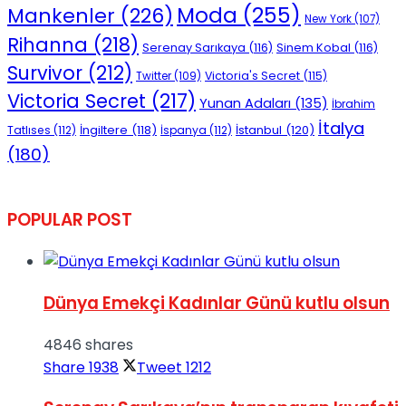
Moda
(255)
Mankenler
(226)
New York
(107)
Rihanna
(218)
Serenay Sarıkaya
(116)
Sinem Kobal
(116)
Survivor
(212)
Victoria's Secret
(115)
Twitter
(109)
Victoria Secret
(217)
Yunan Adaları
(135)
İbrahim
İtalya
İngiltere
(118)
İstanbul
(120)
Tatlıses
(112)
İspanya
(112)
(180)
POPULAR POST
Dünya Emekçi Kadınlar Günü kutlu olsun
4846 shares
Share
1938
Tweet
1212