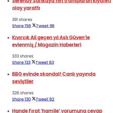
Serenay Sarıkaya’nın transparan kıyafeti
olay yarattı
391 shares
Share
156
Tweet
98
Kıvırcık Ali geçen yıl Aslı Güven’le
evlenmiş / Magazin Haberleri
333 shares
Share
133
Tweet
83
BBG evinde skandal! Canlı yayında
seviştiler
326 shares
Share
130
Tweet
82
Hande Fırat ‘hamile’ yorumuna cevap