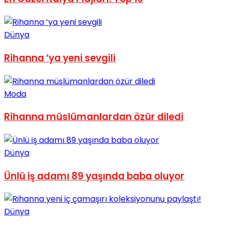
No Result
Dünya
Rihanna ‘ya yeni sevgili
View All Result
Moda
Rihanna müslümanlardan özür diledi
Dünya
Ünlü iş adamı 89 yaşında baba oluyor
Dünya