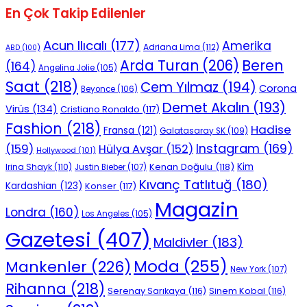
En Çok Takip Edilenler
Acun Ilıcalı
(177)
Amerika
Adriana Lima
(112)
ABD
(100)
Beren
Arda Turan
(206)
(164)
Angelina Jolie
(105)
Saat
(218)
Cem Yılmaz
(194)
Corona
Beyonce
(106)
Demet Akalın
(193)
Virüs
(134)
Cristiano Ronaldo
(117)
Fashion
(218)
Hadise
Fransa
(121)
Galatasaray SK
(109)
Instagram
(169)
(159)
Hülya Avşar
(152)
Hollywood
(101)
Kenan Doğulu
(118)
Kim
Irina Shayk
(110)
Justin Bieber
(107)
Kıvanç Tatlıtuğ
(180)
Kardashian
(123)
Konser
(117)
Magazin
Londra
(160)
Los Angeles
(105)
Gazetesi
(407)
Maldivler
(183)
Moda
(255)
Mankenler
(226)
New York
(107)
Rihanna
(218)
Serenay Sarıkaya
(116)
Sinem Kobal
(116)