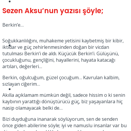
Müzik
Sezen Aksu’nun yazısı şöyle;
Berkin’e…
Soğukkanlılığını, muhakeme yetisini kaybetmiş bir kibir,
Sinema
iktidar ve güç zehirlenmesinden doğan bir vicdan
tutulması Berkin’i de aldı. Küçücük Berkin’i. Gülüşünü,
çocukluğunu, gençliğini, hayallerini, hayata katacağı
artıları, değerleri…
Berkin, oğulcuğum, güzel çocuğum… Kavrulan kalbim,
sızlayan ciğerim…
Tatil
Akılla açıklamam mümkün değil, sadece hissim o ki senin
kaybının yarattığı dönüştürücü güç, biz yaşayanlara hiç
nasip olamayacak belki de…
Bizi duyduğuna inanarak söylüyorum, sen de senden
önce giden abilerine söyle; iyi ve namuslu insanlar var bu