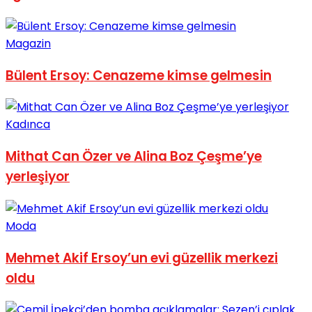
No Result
Magazin
Bülent Ersoy: Cenazeme kimse gelmesin
View All Result
Kadınca
Mithat Can Özer ve Alina Boz Çeşme’ye
yerleşiyor
Moda
Mehmet Akif Ersoy’un evi güzellik merkezi
oldu