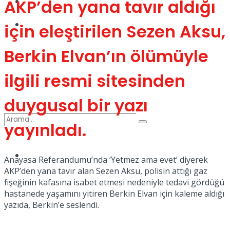
Kadınca
AKP’den yana tavır aldığı
Podcast
için eleştirilen Sezen Aksu,
Berkin Elvan’ın ölümüyle
ilgili resmi sitesinden
Dünya
duygusal bir yazı
yayınladı.
Türkiye
Anayasa Referandumu’nda ‘Yetmez ama evet’ diyerek
No Result
AKP’den yana tavır alan Sezen Aksu, polisin attığı gaz
fişeğinin kafasına isabet etmesi nedeniyle tedavi gördüğü
hastanede yaşamını yitiren Berkin Elvan için kaleme aldığı
yazıda, Berkin’e seslendi.
View All Result