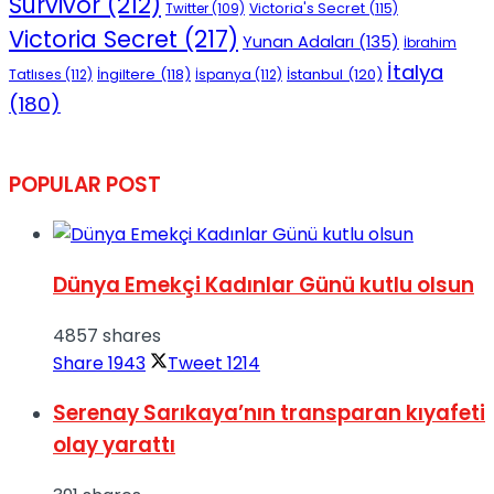
Survivor
(212)
Victoria's Secret
(115)
Twitter
(109)
Victoria Secret
(217)
Yunan Adaları
(135)
İbrahim
İtalya
İngiltere
(118)
İstanbul
(120)
Tatlıses
(112)
İspanya
(112)
(180)
POPULAR POST
Dünya Emekçi Kadınlar Günü kutlu olsun
4857 shares
Share
1943
Tweet
1214
Serenay Sarıkaya’nın transparan kıyafeti
olay yarattı