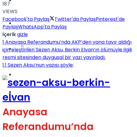
Yaşam
187
VIEWS
Facebook'ta Paylaş
Twitter'da Paylaş
Pinterest'de
Türkiye
Paylaş
WhatsApp'ta Paylaş
İçerik
gizle
1
Anayasa Referandumu’nda AKP’den yana tavır aldığı
Sağlık
Müzik
için eleştirilen Sezen Aksu, Berkin Elvan’ın ölümüyle ilgili
resmi sitesinden duygusal bir yazı yayınladı.
1.1
Sezen Aksu’nun yazısı şöyle;
Sinema
TV
Tatil
Anayasa
Referandumu’nda
Spor