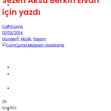
Sezen Aksu Berkin Elvan
Gündem
için yazdı
Yaşam
CumCuma
13/03/2014
Videolar
Gündem
,
Müzik
,
Yaşam
Sağlık
TV
Gündem
Kadınca
28
SHARES
Dünya