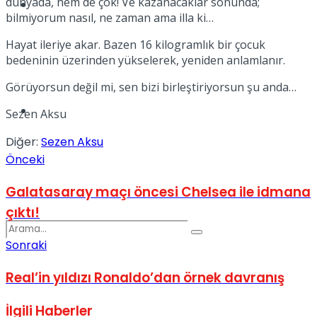
dünyada, hem de çok! Ve kazanacaklar sonunda;
Spor
bilmiyorum nasıl, ne zaman ama illa ki…
Hayat ileriye akar. Bazen 16 kilogramlık bir çocuk
bedeninin üzerinden yükselerek, yeniden anlamlanır.
Görüyorsun değil mi, sen bizi birleştiriyorsun şu anda…
Podcast
Sezen Aksu
Diğer:
Sezen Aksu
Önceki
Galatasaray maçı öncesi Chelsea ile idmana
çıktı!
Sonraki
Real’in yıldızı Ronaldo’dan örnek davranış
İlgili
Haberler