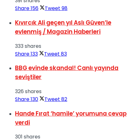
391 shares
Share
156
Tweet
98
Kıvırcık Ali geçen yıl Aslı Güven’le
evlenmiş / Magazin Haberleri
333 shares
Share
133
Tweet
83
BBG evinde skandal! Canlı yayında
seviştiler
326 shares
Share
130
Tweet
82
Hande Fırat ‘hamile’ yorumuna cevap
verdi
301 shares