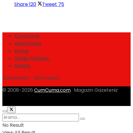
Share
120
Tweet
75
CumCuma
Hakkımızda
Künye
Gizlilik Politikası
İletişim
CumCuma | (xml news)
© 2008-2026
CumCuma.com
· Magazin Gazeteniz
No Result
View All Result