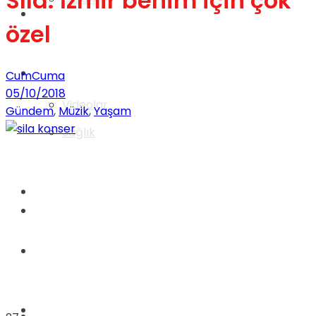
Sıla: İzmir benim için çok
Gündem
özel
Yaşam
CumCuma
05/10/2018
Videolar
Gündem
,
Müzik
,
Yaşam
Sağlık
TV
Gündem
Kadınca
Dünya