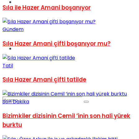
Spor
Sıla ile Hazer Amani boşanıyor
Gündem
Sıla Hazer Amani çifti boşanıyor mu?
Podcast
Tatil
Sıla Hazer Amani çifti tatilde
Son Dakika
Bizimkiler dizisinin Cemil ’inin son hali yürek
burktu