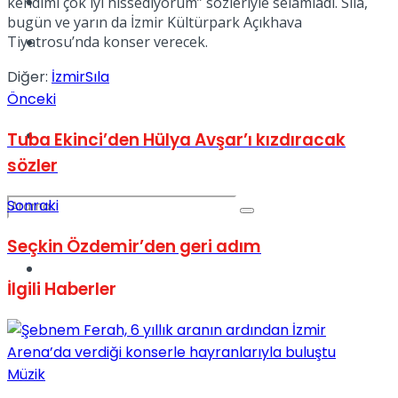
Kadınca
kendimi çok iyi hissediyorum” sözleriyle selamladı. Sıla,
bugün ve yarın da İzmir Kültürpark Açıkhava
Tiyatrosu’nda konser verecek.
Podcast
Diğer:
İzmir
Sıla
Önceki
Dünya
Tuba Ekinci’den Hülya Avşar’ı kızdıracak
sözler
Sonraki
Seçkin Özdemir’den geri adım
Türkiye
No Result
İlgili
Haberler
View All Result
Müzik