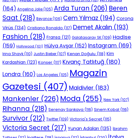
ABD
(100)
Beren
Arda Turan
(206)
(164)
Angelina Jolie
(105)
Saat
(218)
Cem Yılmaz
(194)
Corona
Beyonce
(106)
Demet Akalın
(193)
Virüs
(134)
Cristiano Ronaldo
(117)
Fashion
(218)
Hadise
Fransa
(121)
Galatasaray SK
(109)
Instagram
(169)
(159)
Hülya Avşar
(152)
Hollywood
(101)
Kenan Doğulu
(118)
Kim
Irina Shayk
(110)
Justin Bieber
(107)
Kıvanç Tatlıtuğ
(180)
Kardashian
(123)
Konser
(117)
Magazin
Londra
(160)
Los Angeles
(105)
Gazetesi
(407)
Maldivler
(183)
Moda
(255)
Mankenler
(226)
New York
(107)
Rihanna
(218)
Serenay Sarıkaya
(116)
Sinem Kobal
(116)
Survivor
(212)
Victoria's Secret
(115)
Twitter
(109)
Victoria Secret
(217)
Yunan Adaları
(135)
İbrahim
İtalya
İngiltere
(118)
İstanbul
(120)
Tatlıses
(112)
İspanya
(112)