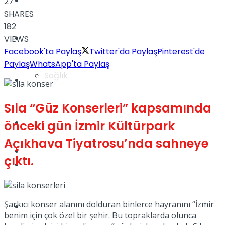
Yaşam
27
SHARES
182
Türkiye
VIEWS
Facebook'ta Paylaş
Twitter'da Paylaş
Pinterest'de
Paylaş
WhatsApp'ta Paylaş
Sağlık
Müzik
Sıla “Güz Konserleri” kapsamında
Sinema
önceki gün İzmir Kültürpark
Açıkhava Tiyatrosu’nda sahneye
TV
çıktı.
Tatil
Şarkıcı konser alanını dolduran binlerce hayranını “İzmir
Spor
benim için çok özel bir şehir. Bu topraklarda olunca