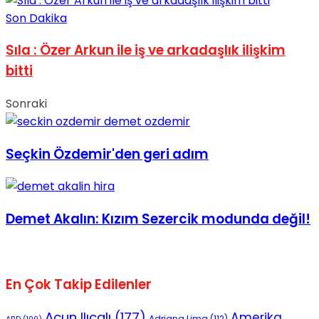
No Result
Son Dakika
Sıla : Özer Arkun ile iş ve arkadaşlık ilişkim
bitti
Sonraki
View All Result
Seçkin Özdemir'den geri adım
Demet Akalın: Kızım Sezercik modunda değil!
En Çok Takip Edilenler
Acun Ilıcalı
(177)
Amerika
Adriana Lima
(112)