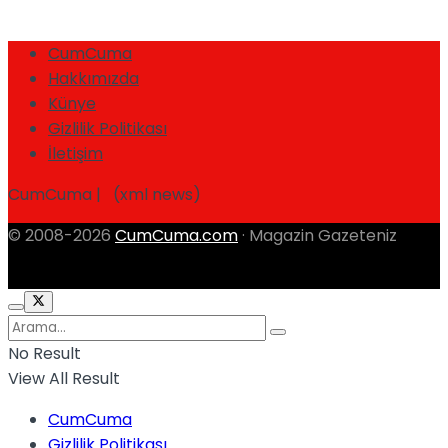
CumCuma
Hakkımızda
Künye
Gizlilik Politikası
İletişim
CumCuma | (xml news)
© 2008-2026
CumCuma.com
· Magazin Gazeteniz
No Result
View All Result
CumCuma
Gizlilik Politikası