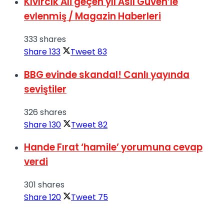
Kıvırcık Ali geçen yıl Aslı Güven’le
evlenmiş / Magazin Haberleri
333 shares
Share
133
Tweet
83
BBG evinde skandal! Canlı yayında
seviştiler
326 shares
Share
130
Tweet
82
Hande Fırat ‘hamile’ yorumuna cevap
verdi
301 shares
Share
120
Tweet
75