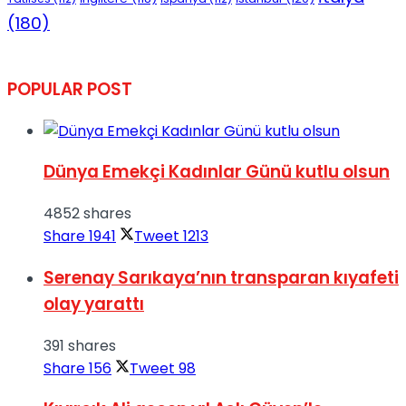
(180)
POPULAR POST
Dünya Emekçi Kadınlar Günü kutlu olsun
4852 shares
Share
1941
Tweet
1213
Serenay Sarıkaya’nın transparan kıyafeti
olay yarattı
391 shares
Share
156
Tweet
98