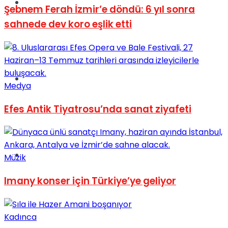
Müzik
Şebnem Ferah İzmir’e döndü: 6 yıl sonra
sahnede dev koro eşlik etti
Sinema
Medya
Efes Antik Tiyatrosu’nda sanat ziyafeti
Tatil
Müzik
Imany konser için Türkiye’ye geliyor
Kadınca