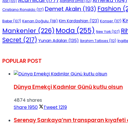
Acun Ilıcalı
(177)
Amerika
(164)
Adriana Lima
(112)
Abd
(100)
No Result
Fashion
(2
Demet Akalın
(193)
Cristiano Ronaldo
(117)
Kı
Kenan Doğulu
(118)
Kim Kardashian
(123)
Konser
(117)
Bieber
(107)
Moda
(255)
Mankenler
(226)
R
New York
(107)
Secret
(217)
Yunan Adaları
(135)
İngilt
İbrahim Tatlıses
(112)
View All Result
POPULAR POST
Dünya Emekçi Kadınlar Günü kutlu olsun
4874 shares
Share
1950
Tweet
1219
Serenay Sarıkaya’nın transparan kıyafeti 