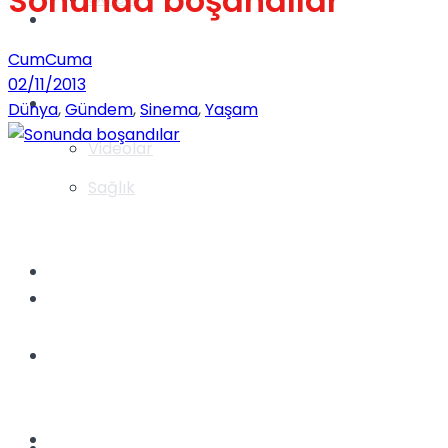
Sonunda boşandılar
Gündem
CumCuma
02/11/2013
Yaşam
Dünya
,
Gündem
,
Sinema
,
Yaşam
Videolar
Sağlık
TV
Gündem
Kadınca
Dünya