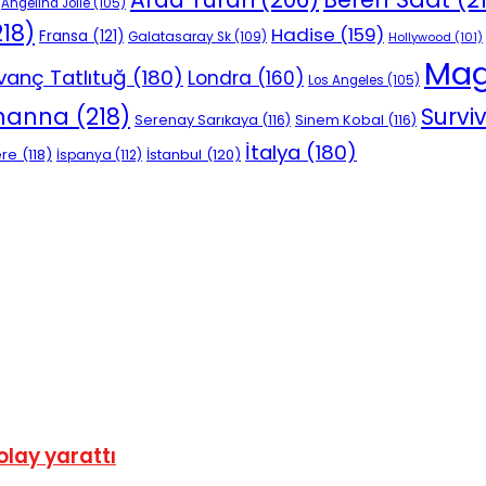
Angelina Jolie
(105)
18)
Hadise
(159)
Fransa
(121)
Galatasaray Sk
(109)
Hollywood
(101)
Mag
vanç Tatlıtuğ
(180)
Londra
(160)
Los Angeles
(105)
ihanna
(218)
Survi
Serenay Sarıkaya
(116)
Sinem Kobal
(116)
İtalya
(180)
ere
(118)
İstanbul
(120)
İspanya
(112)
olay yarattı