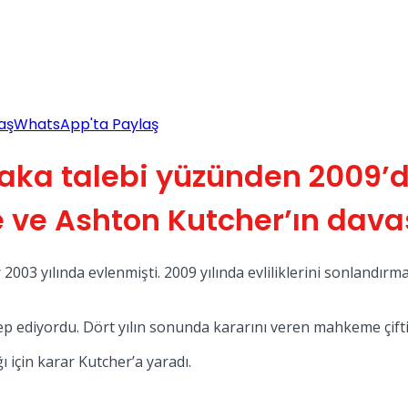
aş
WhatsApp'ta Paylaş
aka talebi yüzünden 2009’
e Ashton Kutcher’ın davas
003 yılında evlenmişti. 2009 yılında evliliklerini sonlandırm
ep ediyordu. Dört yılın sonunda kararını veren mahkeme çifti
 için karar Kutcher’a yaradı.