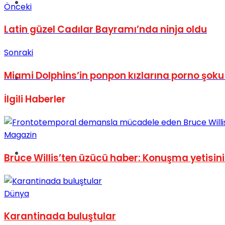
Müzik
Önceki
Latin güzel Cadılar Bayramı’nda ninja oldu
Sonraki
Miami Dolphins’in ponpon kızlarına porno şoku
Sinema
İlgili
Haberler
Magazin
Tatil
Bruce Willis’ten üzücü haber: Konuşma yetisini
Dünya
Karantinada buluştular