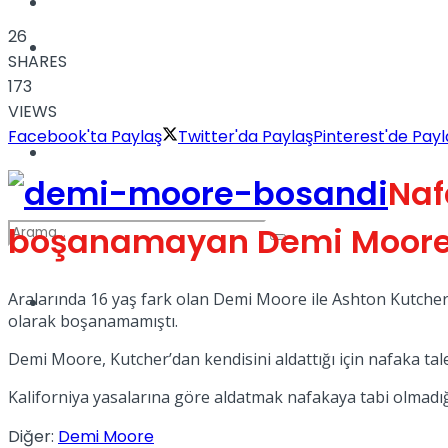
Kadınca
26
Podcast
SHARES
173
VIEWS
Facebook'ta Paylaş
Twitter'da Paylaş
Pinterest'de Payl
Dünya
Naf
boşanamayan Demi Moore v
Aralarında 16 yaş fark olan Demi Moore ile Ashton Kutcher 2
Türkiye
No Result
olarak boşanamamıştı.
Demi Moore, Kutcher’dan kendisini aldattığı için nafaka tal
Kaliforniya yasalarına göre aldatmak nafakaya tabi olmadığı
View All Result
Diğer:
Demi Moore