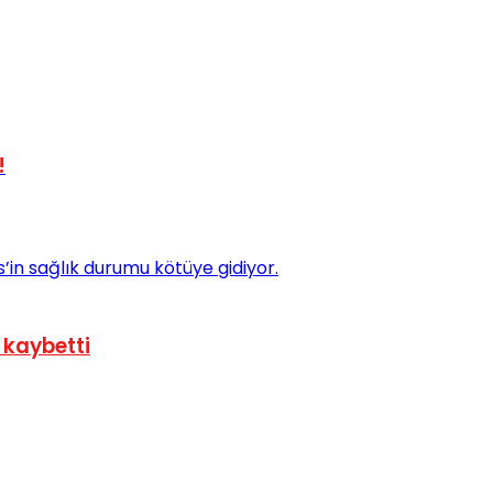
!
 kaybetti