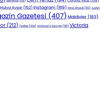
Corona Virüs
(134)
Beyonce
(106)
Instagram
(169)
Hülya Avşar
(152)
Irina Shayk
(110)
Justin
azin Gazetesi
(407)
Maldivler
(183)
vor
(212)
Victoria
Victoria's Secret
(115)
Twitter
(109)