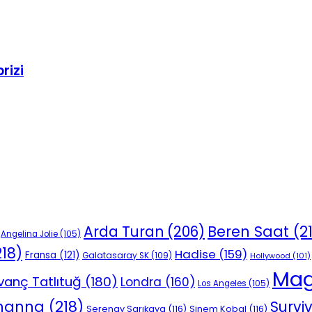
rizi
Beren Saat
(2
Arda Turan
(206)
Angelina Jolie
(105)
18)
Hadise
(159)
Fransa
(121)
Galatasaray SK
(109)
Hollywood
(101)
Mag
vanç Tatlıtuğ
(180)
Londra
(160)
Los Angeles
(105)
ihanna
(218)
Survi
Serenay Sarıkaya
(116)
Sinem Kobal
(116)