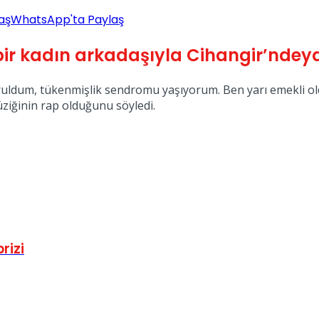
aş
WhatsApp'ta Paylaş
ir kadın arkadaşıyla Cihangir’ndeyd
uldum, tükenmişlik sendromu yaşıyorum. Ben yarı emekli oldu
iğinin rap olduğunu söyledi.
rizi