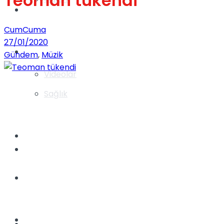
Teoman tükendi
Gündem
CumCuma
27/01/2020
Yaşam
Gündem
,
Müzik
Videolar
Sağlık
TV
Gündem
Kadınca
Dünya