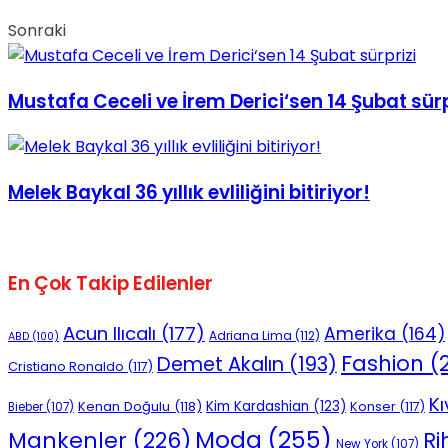
No Result
Sonraki
Mustafa Ceceli ve İrem Derici‘sen 14 Şubat sürp
View All Result
Melek Baykal 36 yıllık evliliğini bitiriyor!
En Çok Takip Edilenler
Acun Ilıcalı
(177)
Amerika
(164)
Adriana Lima
(112)
ABD
(100)
Fashion
(2
Demet Akalın
(193)
Cristiano Ronaldo
(117)
Kı
Kenan Doğulu
(118)
Kim Kardashian
(123)
Konser
(117)
Bieber
(107)
Moda
(255)
Mankenler
(226)
R
New York
(107)