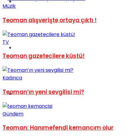
Müzik
Müzik
Teoman alışverişte ortaya çıktı !
TV
Sinema
Teoman gazetecilere küstü!
Kadınca
Teoman’ın yeni sevgilisi mi?
Tatil
Gündem
Teoman: Hanımefendi kemancım olur