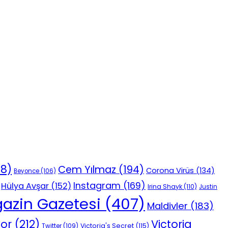
18)
Cem Yılmaz
(194)
Corona Virüs
(134)
Beyonce
(106)
Instagram
(169)
Hülya Avşar
(152)
Irina Shayk
(110)
Justin
azin Gazetesi
(407)
Maldivler
(183)
vor
(212)
Victoria
Victoria's Secret
(115)
Twitter
(109)