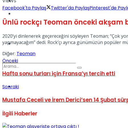
VIEWS
Kadınca
Facebook'ta Paylaş
Twitter'da Paylaş
Pinterest'de Payl
Podcast
Ünlü rockçı Teoman önceki akşam b
2020’yi dinlenerek geçereceğini söyleyen Teoman; “Çok yor
yapmayacağım” dedi. Rock’çı ayrıca günümüzün popüler müz
Dünya
Diğer:
Teoman
Önceki
Hafta sonu turları için Fransa’yı tercih etti
Türkiye
Sonraki
No Result
Mustafa Ceceli ve İrem Derici‘sen 14 Şubat sürp
İlgili
Haberler
View All Result