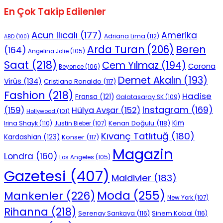
En Çok Takip Edilenler
Acun Ilıcalı
(177)
Amerika
Adriana Lima
(112)
ABD
(100)
Beren
Arda Turan
(206)
(164)
Angelina Jolie
(105)
Saat
(218)
Cem Yılmaz
(194)
Corona
Beyonce
(106)
Demet Akalın
(193)
Virüs
(134)
Cristiano Ronaldo
(117)
Fashion
(218)
Hadise
Fransa
(121)
Galatasaray SK
(109)
Instagram
(169)
(159)
Hülya Avşar
(152)
Hollywood
(101)
Kenan Doğulu
(118)
Kim
Irina Shayk
(110)
Justin Bieber
(107)
Kıvanç Tatlıtuğ
(180)
Kardashian
(123)
Konser
(117)
Magazin
Londra
(160)
Los Angeles
(105)
Gazetesi
(407)
Maldivler
(183)
Moda
(255)
Mankenler
(226)
New York
(107)
Rihanna
(218)
Serenay Sarıkaya
(116)
Sinem Kobal
(116)