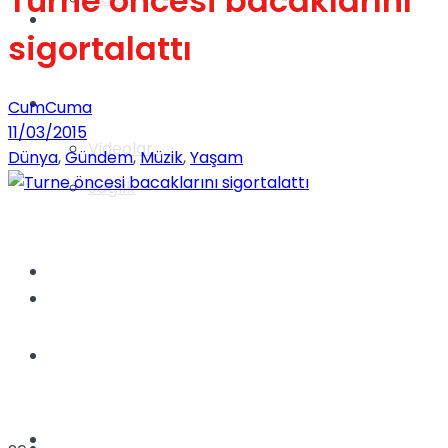
Turne öncesi bacaklarını
Gündem
sigortalattı
Yaşam
CumCuma
11/03/2015
Videolar
Dünya
,
Gündem
,
Müzik
,
Yaşam
Sağlık
TV
Gündem
Kadınca
Dünya