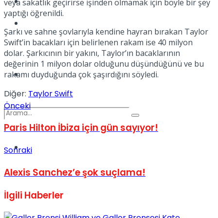
Kadınca
veya sakatlık geçirirse işinden olmamak için böyle bir şey
yaptığı öğrenildi.
Podcast
Şarkı ve sahne şovlarıyla kendine hayran bırakan Taylor
Swift’in bacakları için belirlenen rakam ise 40 milyon
dolar. Şarkıcının bir yakını, Taylor’ın bacaklarının
değerinin 1 milyon dolar olduğunu düşündüğünü ve bu
Dünya
rakamı duyduğunda çok şaşırdığını söyledi.
Diğer:
Taylor Swift
Önceki
Paris Hilton İbiza için gün sayıyor!
Türkiye
Sonraki
No Result
Alexis Sanchez’e şok suçlama!
View All Result
İlgili
Haberler