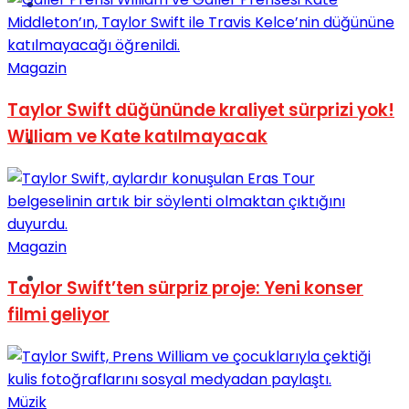
Müzik
Magazin
Taylor Swift düğününde kraliyet sürprizi yok!
William ve Kate katılmayacak
Sinema
Magazin
Tatil
Taylor Swift’ten sürpriz proje: Yeni konser
filmi geliyor
Müzik