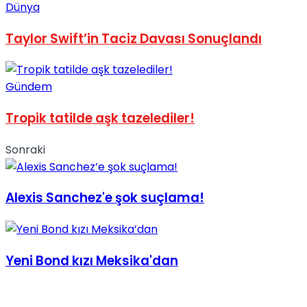
Dünya
No Result
Taylor Swift’in Taciz Davası Sonuçlandı
Gündem
Tropik tatilde aşk tazelediler!
View All Result
Sonraki
Alexis Sanchez'e şok suçlama!
Yeni Bond kızı Meksika'dan