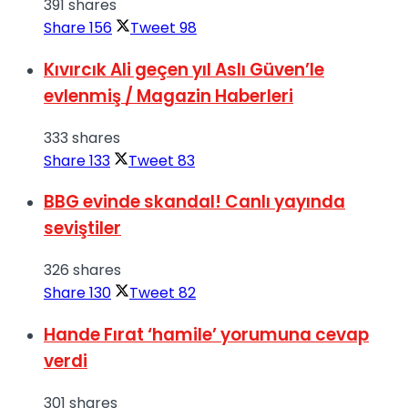
391 shares
Share
156
Tweet
98
Kıvırcık Ali geçen yıl Aslı Güven’le
evlenmiş / Magazin Haberleri
333 shares
Share
133
Tweet
83
BBG evinde skandal! Canlı yayında
seviştiler
326 shares
Share
130
Tweet
82
Hande Fırat ‘hamile’ yorumuna cevap
verdi
301 shares