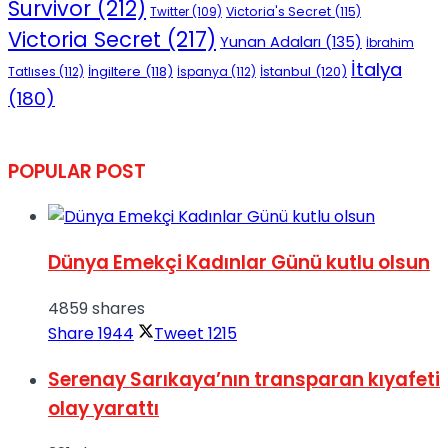
Survivor
(212)
Victoria's Secret
(115)
Twitter
(109)
Victoria Secret
(217)
Yunan Adaları
(135)
İbrahim
İtalya
İngiltere
(118)
İstanbul
(120)
Tatlıses
(112)
İspanya
(112)
(180)
POPULAR POST
Dünya Emekçi Kadınlar Günü kutlu olsun
4859 shares
Share
1944
Tweet
1215
Serenay Sarıkaya’nın transparan kıyafeti
olay yarattı