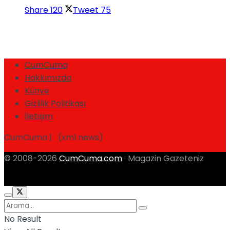
Share
120
Tweet
75
CumCuma
Hakkımızda
Künye
Gizlilik Politikası
İletişim
CumCuma | (xml news)
© 2008-2026
CumCuma.com
· Magazin Gazeteniz
No Result