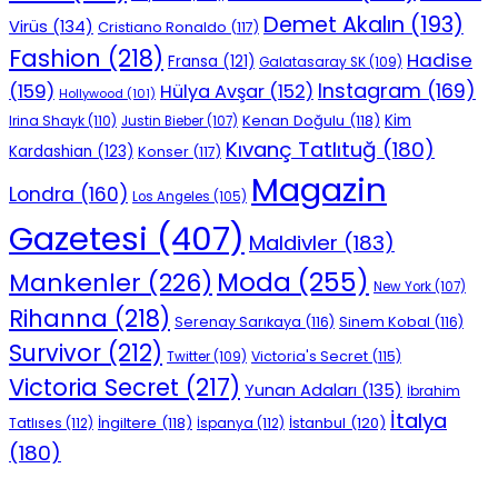
Demet Akalın
(193)
Virüs
(134)
Cristiano Ronaldo
(117)
Fashion
(218)
Hadise
Fransa
(121)
Galatasaray SK
(109)
Instagram
(169)
(159)
Hülya Avşar
(152)
Hollywood
(101)
Kenan Doğulu
(118)
Kim
Irina Shayk
(110)
Justin Bieber
(107)
Kıvanç Tatlıtuğ
(180)
Kardashian
(123)
Konser
(117)
Magazin
Londra
(160)
Los Angeles
(105)
Gazetesi
(407)
Maldivler
(183)
Moda
(255)
Mankenler
(226)
New York
(107)
Rihanna
(218)
Serenay Sarıkaya
(116)
Sinem Kobal
(116)
Survivor
(212)
Victoria's Secret
(115)
Twitter
(109)
Victoria Secret
(217)
Yunan Adaları
(135)
İbrahim
İtalya
İngiltere
(118)
İstanbul
(120)
Tatlıses
(112)
İspanya
(112)
(180)