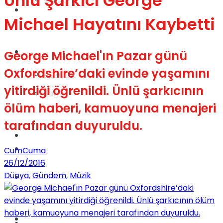
Ünlü Şarkıcı George
Gündem
Michael Hayatını Kaybetti
Yaşam
George Michael'ın Pazar günü
Oxfordshire’daki evinde yaşamını
Videolar
yitirdiği öğrenildi. Ünlü şarkıcının
Sağlık
ölüm haberi, kamuoyuna menajeri
tarafından duyuruldu.
TV
Gündem
CumCuma
26/12/2016
Dünya
,
Gündem
,
Müzik
Kadınca
Dünya