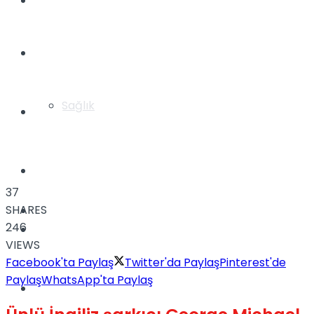
Yaşam
Türkiye
Sağlık
Müzik
Sinema
37
SHARES
TV
246
Tatil
VIEWS
Facebook'ta Paylaş
Twitter'da Paylaş
Pinterest'de
Paylaş
WhatsApp'ta Paylaş
Spor