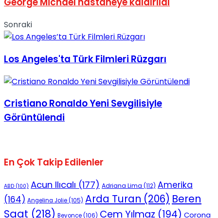
George Michael hastaneye kaldırıldı
No Result
Sonraki
Los Angeles'ta Türk Filmleri Rüzgarı
View All Result
Cristiano Ronaldo Yeni Sevgilisiyle
Görüntülendi
En Çok Takip Edilenler
Acun Ilıcalı
(177)
Amerika
Adriana Lima
(112)
ABD
(100)
Beren
Arda Turan
(206)
(164)
Angelina Jolie
(105)
Saat
(218)
Cem Yılmaz
(194)
Corona
Beyonce
(106)