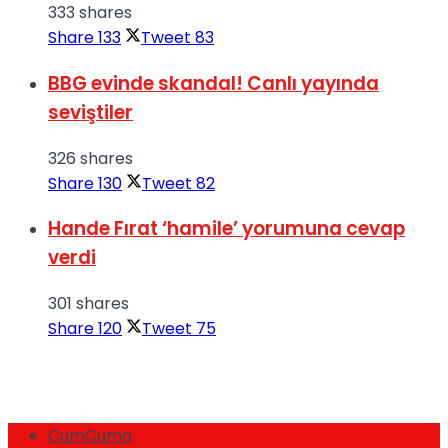
333 shares
Share
133
Tweet
83
BBG evinde skandal! Canlı yayında
seviştiler
326 shares
Share
130
Tweet
82
Hande Fırat ‘hamile’ yorumuna cevap
verdi
301 shares
Share
120
Tweet
75
CumCuma