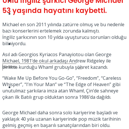
Ünlü İngiliz şarkıcı George Michael
Kadınca
53 yaşında hayatını kaybetti.
Podcast
Michael en son 2011 yılında zatürre olmuş ve bu nedenle
bazı konserlerini ertelemek zorunda kalmıştı.
İngiliz şarkıcının son 10 yılda uyuşturucu sorunları olduğu
biliniyordu.
Dünya
Asıl adı Georgios Kyriacos Panayiotou olan George
Michael, 1981’de okul arkadaşı Andrew Ridgeley ile
birlikte kurduğu Wham! grubuyla şöhret kazandı.
“Wake Me Up Before You Go-Go”, “Freedom”, “Careless
Whisper”, “I’m Your Man” ve “The Edge of Heaven” gibi
Türkiye
unutulmaz şarkılara imza atan Wham!, Çin’de sahneye
No Result
çıkan ilk Batılı grup olduktan sonra 1986’da dağıldı.
George Michael daha sonra solo kariyerine başladı ve
View All Result
yaklaşık 40 yıla uzanan kariyerinde pop müzik tarihinin
gelmiş geçmiş en başarılı sanatçılarından biri oldu.