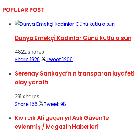
POPULAR POST
Dünya Emekçi Kadınlar Günü kutlu olsun
4822 shares
Share
1929
Tweet
1206
Serenay Sarıkaya’nın transparan kıyafeti
olay yarattı
391 shares
Share
156
Tweet
98
Kıvırcık Ali geçen yıl Aslı Güven’le
evlenmiş / Magazin Haberleri