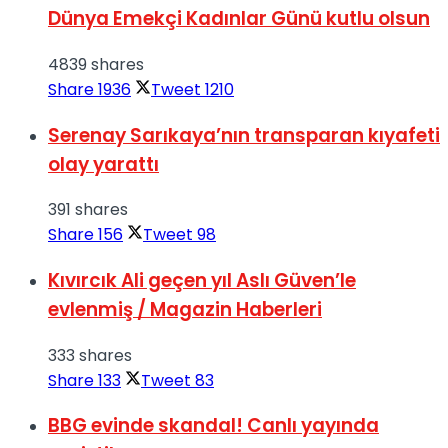
Dünya Emekçi Kadınlar Günü kutlu olsun
4839 shares
Share
1936
Tweet
1210
Serenay Sarıkaya’nın transparan kıyafeti
olay yarattı
391 shares
Share
156
Tweet
98
Kıvırcık Ali geçen yıl Aslı Güven’le
evlenmiş / Magazin Haberleri
333 shares
Share
133
Tweet
83
BBG evinde skandal! Canlı yayında