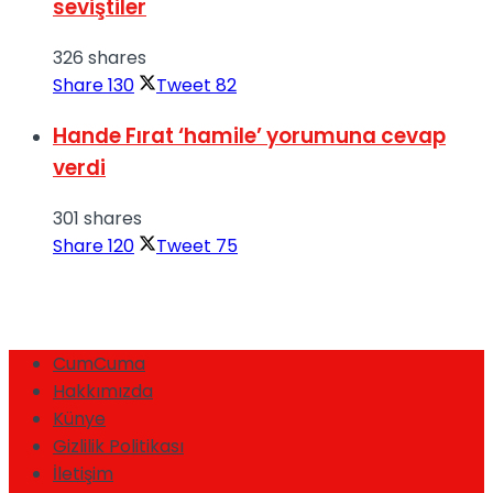
seviştiler
326 shares
Share
130
Tweet
82
Hande Fırat ‘hamile’ yorumuna cevap
verdi
301 shares
Share
120
Tweet
75
CumCuma
Hakkımızda
Künye
Gizlilik Politikası
İletişim