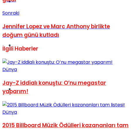
Müzik
Sonraki
Jennifer Lopez ve Marc Anthony birlikte
doğum günü kutladı
Sinema
İlgili
Haberler
Dünya
Jay-Z iddialı konuştu: O’nu megastar
Tatil
yaparım!
Dünya
2015 Billboard Müzik Ödülleri kazananları tam