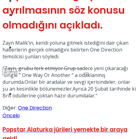
Kadınca
ayrılmasının söz konusu
Podcast
olmadığını açıkladı.
Zayn Malik’in, kendi yoluna gitmek istediğini dair çıkan
Dünya
haberlerin gerçek olmadığını belirten One Direction
temsilcisi şunları söyledi.
“Zayn, grubu terk etmiyor.Grup sadece yeni çıkaracağı
single ” One Way Or Another ” a odaklanmış
durumda.Onlar bir aradalar ve sevgi içerisindeler, onlar
şu an kesinlikle bölünemezler.Ayrıca 20 Şubat tarihinde ki
Türkiye
Brit ödüllerine çoktan hazır durumdalar.”
No Result
Diğer:
One Direction
Önceki
View All Result
Popstar Alaturka jürileri yemekte bir araya
geldi