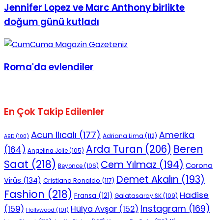
Jennifer Lopez ve Marc Anthony birlikte
doğum günü kutladı
Roma'da evlendiler
En Çok Takip Edilenler
Acun Ilıcalı
(177)
Amerika
Adriana Lima
(112)
ABD
(100)
Beren
Arda Turan
(206)
(164)
Angelina Jolie
(105)
Saat
(218)
Cem Yılmaz
(194)
Corona
Beyonce
(106)
Demet Akalın
(193)
Virüs
(134)
Cristiano Ronaldo
(117)
Fashion
(218)
Hadise
Fransa
(121)
Galatasaray SK
(109)
Instagram
(169)
(159)
Hülya Avşar
(152)
Hollywood
(101)