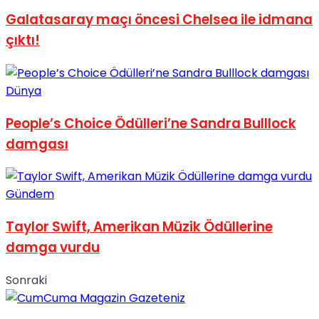
No Result
Galatasaray maçı öncesi Chelsea ile idmana
çıktı!
Dünya
People’s Choice Ödülleri’ne Sandra Bulllock
View All Result
damgası
Gündem
Taylor Swift, Amerikan Müzik Ödüllerine
damga vurdu
Sonraki