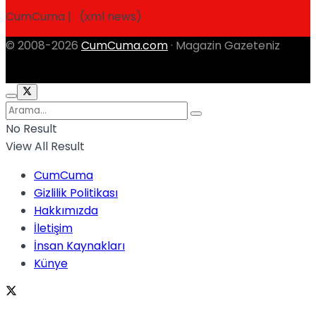
CumCuma | (xml news)
© 2008-2026
CumCuma.com
· Magazin Gazeteniz
No Result
View All Result
CumCuma
Gizlilik Politikası
Hakkımızda
İletişim
İnsan Kaynakları
Künye