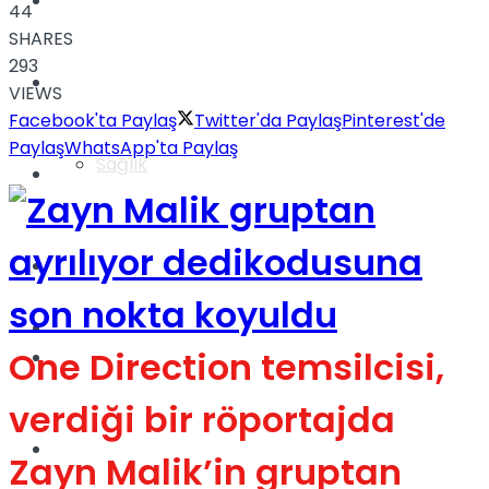
Yaşam
44
SHARES
293
Türkiye
VIEWS
Facebook'ta Paylaş
Twitter'da Paylaş
Pinterest'de
Paylaş
WhatsApp'ta Paylaş
Sağlık
Müzik
Sinema
TV
One Direction temsilcisi,
Tatil
verdiği bir röportajda
Spor
Zayn Malik’in gruptan