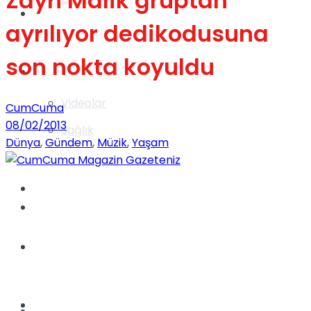
Zayn Malik gruptan
Gündem
ayrılıyor dedikodusuna
son nokta koyuldu
Yaşam
Videolar
CumCuma
08/02/2013
Sağlık
Dünya
,
Gündem
,
Müzik
,
Yaşam
TV
Gündem
Kadınca
Dünya