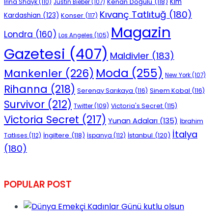
Kenan Doğulu
(118)
Kim
Irina Shayk
(110)
Justin Bieber
(107)
Kıvanç Tatlıtuğ
(180)
Kardashian
(123)
Konser
(117)
Magazin
Londra
(160)
Los Angeles
(105)
Gazetesi
(407)
Maldivler
(183)
Moda
(255)
Mankenler
(226)
New York
(107)
Rihanna
(218)
Serenay Sarıkaya
(116)
Sinem Kobal
(116)
Survivor
(212)
Victoria's Secret
(115)
Twitter
(109)
Victoria Secret
(217)
Yunan Adaları
(135)
İbrahim
İtalya
İngiltere
(118)
İstanbul
(120)
Tatlıses
(112)
İspanya
(112)
(180)
POPULAR POST