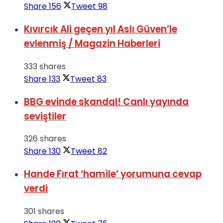
Share
156
Tweet
98
Kıvırcık Ali geçen yıl Aslı Güven’le
evlenmiş / Magazin Haberleri
333 shares
Share
133
Tweet
83
BBG evinde skandal! Canlı yayında
seviştiler
326 shares
Share
130
Tweet
82
Hande Fırat ‘hamile’ yorumuna cevap
verdi
301 shares