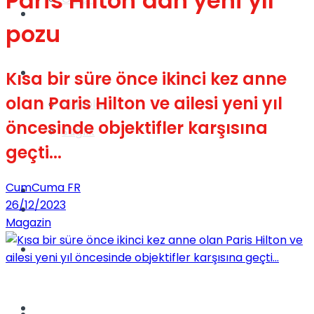
Paris Hilton’dan yeni yıl
Gündem
pozu
Yaşam
Kısa bir süre önce ikinci kez anne
olan Paris Hilton ve ailesi yeni yıl
Videolar
öncesinde objektifler karşısına
Sağlık
geçti...
CumCuma FR
TV
26/12/2023
Gündem
Magazin
Kadınca
Dünya