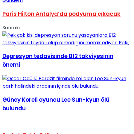
Gündem
Paris Hilton Antalya’da podyuma çıkacak
Sonraki
Depresyon tedavisinde B12 takviyesinin
önemi
Güney Koreli oyuncu Lee Sun-kyun ölü
bulundu