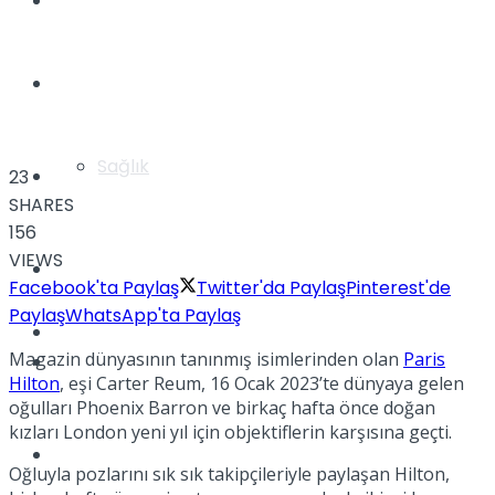
Yaşam
Türkiye
Sağlık
Müzik
23
SHARES
156
VIEWS
Sinema
Facebook'ta Paylaş
Twitter'da Paylaş
Pinterest'de
Paylaş
WhatsApp'ta Paylaş
TV
Magazin dünyasının tanınmış isimlerinden olan
Paris
Tatil
Hilton
, eşi Carter Reum, 16 Ocak 2023’te dünyaya gelen
oğulları Phoenix Barron ve birkaç hafta önce doğan
kızları London yeni yıl için objektiflerin karşısına geçti.
Spor
Oğluyla pozlarını sık sık takipçileriyle paylaşan Hilton,