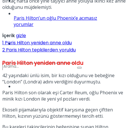
Kadınca
birkaç hafta önce yine taşıyıcı anne yoluyla ikinci kez anne
olduğunu müjdelemişti.
Podcast
Paris Hilton’un oğlu Phoenix’e acımasız
yorumlar
İçerik
gizle
1
Paris Hilton yeniden anne oldu
Dünya
2
Paris Hilton tepkilerden yoruldu
Paris Hilton yeniden anne oldu
42 yaşındaki ünlü isim, bir kızı olduğunu ve bebeğine
“London” (Londra) adını verdiğini duyurmuştu.
Türkiye
No Result
Paris Hilton son olarak eşi Carter Reum, oğlu Phoenix ve
minik kızı London ile yeni yıl pozları verdi.
Ekoseli pijamalarıyla objektif karşısına geçen çiftten
View All Result
Hilton, kızının yüzünü göstermemeyi tercih etti.
Bu kareleri takipçilerinin beğenisine sunan Hilton,