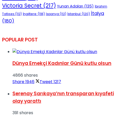
Victoria Secret
(217)
Yunan Adaları
(135)
İbrahim
İtalya
İngiltere
(118)
İstanbul
(120)
Tatlıses
(112)
İspanya
(112)
(180)
POPULAR POST
Dünya Emekçi Kadınlar Günü kutlu olsun
4866 shares
Share
1946
Tweet
1217
Serenay Sarıkaya’nın transparan kıyafeti
olay yarattı
391 shares