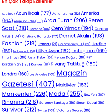
En Çok Takip Edilenler
Acun Ilıcalı
(177)
Amerika
Adriana Lima
(112)
ABD
(100)
Beren
Arda Turan
(206)
(164)
Angelina Jolie
(105)
Saat
(218)
Cem Yılmaz
(194)
Corona
Beyonce
(106)
Demet Akalın
(193)
Virüs
(134)
Cristiano Ronaldo
(117)
Fashion
(218)
Hadise
Fransa
(121)
Galatasaray SK
(109)
Instagram
(169)
(159)
Hülya Avşar
(152)
Hollywood
(101)
Kenan Doğulu
(118)
Kim
Irina Shayk
(110)
Justin Bieber
(107)
Kıvanç Tatlıtuğ
(180)
Kardashian
(123)
Konser
(117)
Magazin
Londra
(160)
Los Angeles
(105)
Gazetesi
(407)
Maldivler
(183)
Moda
(255)
Mankenler
(226)
New York
(107)
Rihanna
(218)
Serenay Sarıkaya
(116)
Sinem Kobal
(116)
Survivor
(212)
Victoria's Secret
(115)
Twitter
(109)