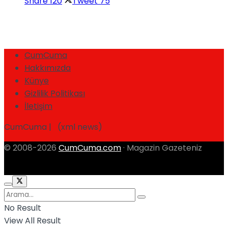
Share
120
Tweet
75
CumCuma
Hakkımızda
Künye
Gizlilik Politikası
İletişim
CumCuma | (xml news)
© 2008-2026
CumCuma.com
· Magazin Gazeteniz
No Result
View All Result