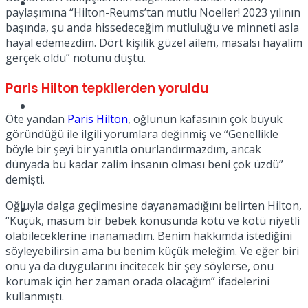
Müzik
paylaşımına “Hilton-Reums’tan mutlu Noeller! 2023 yılının
başında, şu anda hissedeceğim mutluluğu ve minneti asla
hayal edemezdim. Dört kişilik güzel ailem, masalsı hayalim
gerçek oldu” notunu düştü.
Paris Hilton tepkilerden yoruldu
Sinema
Öte yandan
Paris Hilton
, oğlunun kafasının çok büyük
göründüğü ile ilgili yorumlara değinmiş ve “Genellikle
böyle bir şeyi bir yanıtla onurlandırmazdım, ancak
dünyada bu kadar zalim insanın olması beni çok üzdü”
demişti.
Oğluyla dalga geçilmesine dayanamadığını belirten Hilton,
Tatil
“Küçük, masum bir bebek konusunda kötü ve kötü niyetli
olabileceklerine inanamadım. Benim hakkımda istediğini
söyleyebilirsin ama bu benim küçük meleğim. Ve eğer biri
onu ya da duygularını incitecek bir şey söylerse, onu
korumak için her zaman orada olacağım” ifadelerini
kullanmıştı.