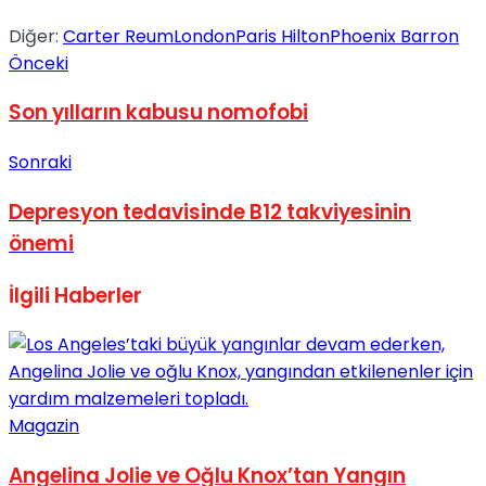
No Result
Diğer:
Carter Reum
London
Paris Hilton
Phoenix Barron
Önceki
Son yılların kabusu nomofobi
Sonraki
View All Result
Depresyon tedavisinde B12 takviyesinin
önemi
İlgili
Haberler
Magazin
Angelina Jolie ve Oğlu Knox’tan Yangın